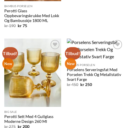
BAMBUS PORSELEN
Perotti Glass
Oppbevaringskrukke Med Lokk
Og Bambusskje 1800 ML
Opprinnelig
Nåværende
kr
190
kr
75
pris
pris
var:
er:
kr 190.
kr 75.
Tilbud!
Tilbud!
Legg til
Legg til
ønskelisten
ønskelisten
New
New
BAMBUS PORSELEN
Porselens Serveringsfat Med
Porselen Trekk Og Metallstativ
Svart Farge
Opprinnelig
Nåværende
kr
450
kr
250
pris
pris
var:
er:
kr 450.
kr 250.
BIG SALE
Perotti Sett Med 4 Gullglass
Moderne Design 260 Ml
Opprinnelig
Nåværende
kr
275
kr
200