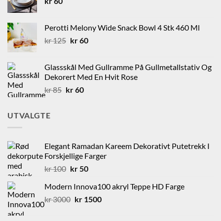
kr
60
kr 60.
kr 40.
Perotti Melony Wide Snack Bowl 4 Stk 460 Ml
Opprinnelig
Nåværende
kr
125
kr
60
pris
pris
var:
er:
Glassskål Med Gullramme På Gullmetallstativ Og
kr 125.
kr 60.
Dekorert Med En Hvit Rose
Opprinnelig
Nåværende
kr
85
kr
60
pris
pris
var:
er:
UTVALGTE
kr 85.
kr 60.
Elegant Ramadan Kareem Dekorativt Putetrekk I
Forskjellige Farger
Opprinnelig
Nåværende
kr
100
kr
50
pris
pris
Modern Innova100 akryl Teppe HD Farge
var:
er:
Opprinnelig
Nåværende
kr
3000
kr 100.
kr
1500
kr 50.
pris
pris
var:
er: