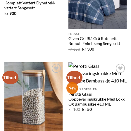
Komplett Vattert Dynetrekk
vattert Sengesett
kr
900
BIG SALE
Given Gri Blå Grå Rutenett
Bomull Enkeltseng Sengesett
Opprinnelig
Nåværende
kr
650
kr
300
pris
pris
var:
er:
kr 650.
kr 300.
Tilbud!
Tilbud!
Legg til
Legg til
ønskelisten
ønskelisten
New
BAMBUS PORSELEN
Perotti Glass
Oppbevaringskrukke Med Lokk
Og Bambusskje 410 ML
Opprinnelig
Nåværende
kr
100
kr
50
pris
pris
var:
er:
kr 100.
kr 50.