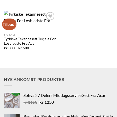
pris
pris
var:
er:
kr 275.
kr 200.
Tilbud!
Legg til
ønskelisten
BIG SALE
Tyrkiske Tekannesett Tekjele For
Løsbladste Fra Acar
Prisområde:
kr
300
–
kr
500
kr 300
til
kr 500
NYE ANKOMST PRODUKTER
Sofiya 27 Delers Middagsservise Sett Fra Acar
Opprinnelig
Nåværende
kr
1650
kr
1250
pris
pris
var:
er:
Ramadan Borddekorasjon Halvmåneformet Stativ