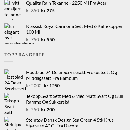
Qualita Rain Tekanne - 2250 Ml Fra Acar
kr 3000.
kr 1500.
Opprinnelig
Nåværende
kr
350
kr
275
pris
pris
var:
er:
Klassisk Royal Carmona Sett Med 6 Kaffekopper
kr 350.
kr 275.
100 Ml
Opprinnelig
Nåværende
kr
750
kr
550
pris
pris
var:
er:
TOPP RANGERTE
kr 750.
kr 550.
Høstblad 24 Deler Servisesett Frokostsett Og
Middagssett Fra Bambum
Opprinnelig
Nåværende
kr
2000
kr
1250
pris
pris
Tekopp Svart Sett Med 6 Med Matt Svart Og Gull
var:
er:
Ramme Og Sukkerskål
kr 2000.
kr 1250.
Opprinnelig
Nåværende
kr
250
kr
200
pris
pris
Steintøy Dansk Design Sea Green 4 Stk Krus
var:
er:
Størrelse 40 Cl Fra Dacore
kr 250.
kr 200.