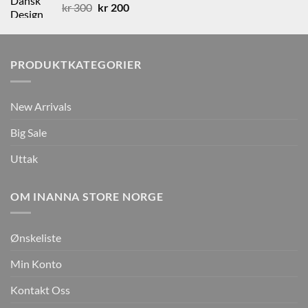
Opprinnelig
Nåværende
kr
300
kr
200
pris
pris
var:
er:
kr 300.
kr 200.
PRODUKTKATEGORIER
New Arrivals
Big Sale
Uttak
OM INANNA STORE NORGE
Ønskeliste
Min Konto
Kontakt Oss