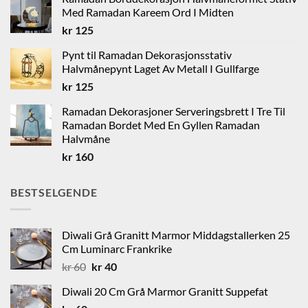
kr 1650.
kr 1250.
Med Ramadan Kareem Ord I Midten
kr
125
Pynt til Ramadan Dekorasjonsstativ
Halvmånepynt Laget Av Metall I Gullfarge
kr
125
Ramadan Dekorasjoner Serveringsbrett I Tre Til
Ramadan Bordet Med En Gyllen Ramadan
Halvmåne
kr
160
BESTSELGENDE
Diwali Grå Granitt Marmor Middagstallerken 25
Cm Luminarc Frankrike
Opprinnelig
Nåværende
kr
60
kr
40
pris
pris
Diwali 20 Cm Grå Marmor Granitt Suppefat
var:
er: