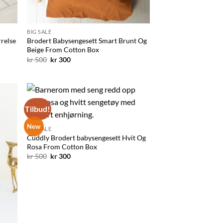
BIG SALE
rrelse
Brodert Babysengesett Smart Brunt Og
Beige From Cotton Box
Opprinnelig
Nåværende
kr
500
kr
300
pris
pris
var:
er:
kr 500.
kr 300.
Tilbud!
il
Legg til
sten
ønskelisten
New
BIG SALE
Cuddly Brodert babysengesett Hvit Og
Rosa From Cotton Box
Opprinnelig
Nåværende
kr
500
kr
300
pris
pris
var:
er:
kr 500.
kr 300.