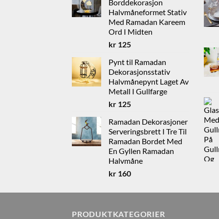
Borddekorasjon
kr 1650.
kr 1250.
Halvmåneformet Stativ
Med Ramadan Kareem
Ord I Midten
kr
125
Pynt til Ramadan
Dekorasjonsstativ
Halvmånepynt Laget Av
Metall I Gullfarge
kr
125
Ramadan Dekorasjoner
Serveringsbrett I Tre Til
Ramadan Bordet Med
En Gyllen Ramadan
Halvmåne
kr
160
PRODUKTKATEGORIER