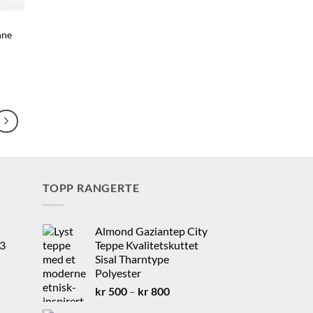
nne
TOPP RANGERTE
Almond Gaziantep City
 3
Teppe Kvalitetskuttet
Sisal Tharntype
Polyester
ende
Prisområde:
kr
500
–
kr
800
kr 500