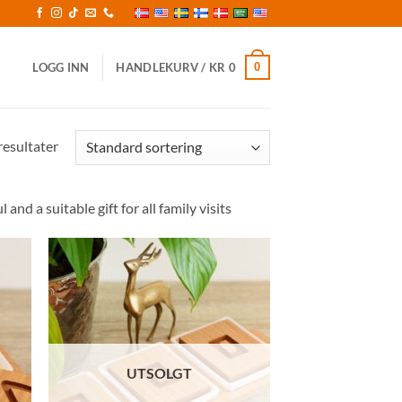
0
LOGG INN
HANDLEKURV /
KR
0
resultater
d a suitable gift for all family visits
il
Legg til
sten
ønskelisten
UTSOLGT