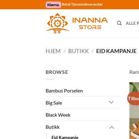
Skip
Betal Tjenesteleverandør
to
content
ALLE 
HJEM
/
BUTIKK
/
EID KAMPANJE
BROWSE
Rama
Bambus Porselen
Tilb
Big Sale
Black Week
Butikk
Eid Kampanje