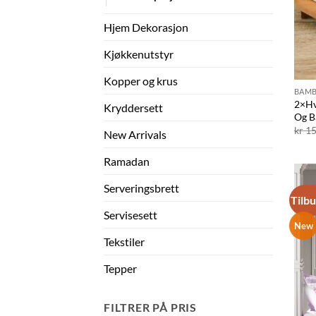
Hjem Dekorasjon
Kjøkkenutstyr
Kopper og krus
BAMB
2×Hv
Kryddersett
Og B
kr
15
New Arrivals
Ramadan
Serveringsbrett
Tilb
Servisesett
New
Tekstiler
Tepper
FILTRER PÅ PRIS