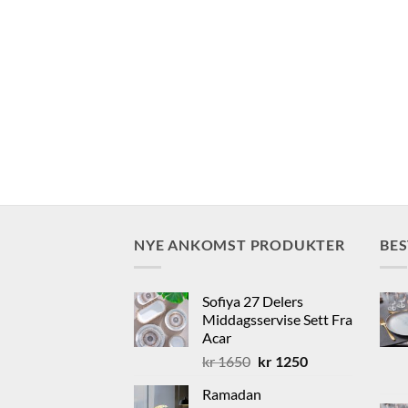
NYE ANKOMST PRODUKTER
BE
Sofiya 27 Delers
Middagsservise Sett Fra
Acar
Opprinnelig
Nåværende
kr
1650
kr
1250
pris
pris
Ramadan
var:
er: