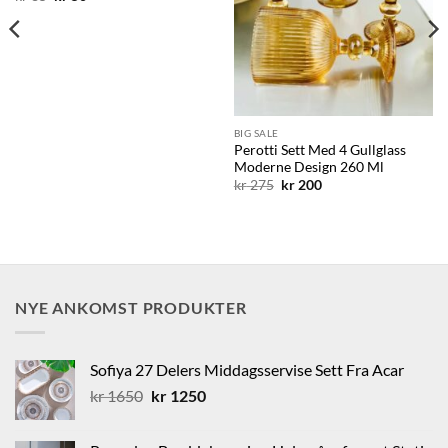
pris
pris
var:
er:
kr 85.
kr 50.
BIG SALE
Perotti Sett Med 4 Gullglass
Moderne Design 260 Ml
Opprinnelig
Nåværende
kr
275
kr
200
pris
pris
var:
er:
kr 275.
kr 200.
NYE ANKOMST PRODUKTER
Sofiya 27 Delers Middagsservise Sett Fra Acar
Opprinnelig
Nåværende
kr
1650
kr
1250
pris
pris
var:
er: