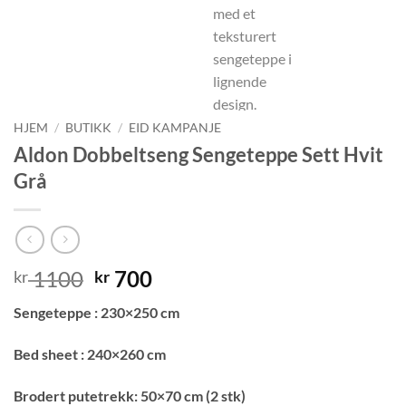
HJEM
/
BUTIKK
/
EID KAMPANJE
Aldon Dobbeltseng Sengeteppe Sett Hvit
Grå
Opprinnelig
Nåværende
1100
700
kr
kr
pris
pris
Sengeteppe : 230×250 cm
var:
er:
kr 1100.
kr 700.
Bed sheet : 240×260 cm
Brodert putetrekk: 50×70 cm (2 stk)