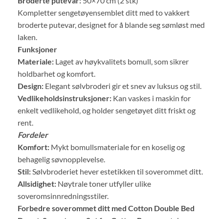
Broderte putevar:
50×70 cm (2 stk)
Kompletter sengetøyensemblet ditt med to vakkert
broderte putevar, designet for å blande seg sømløst med
laken.
Funksjoner
Materiale:
Laget av høykvalitets bomull, som sikrer
holdbarhet og komfort.
Design:
Elegant sølvbroderi gir et snev av luksus og stil.
Vedlikeholdsinstruksjoner:
Kan vaskes i maskin for
enkelt vedlikehold, og holder sengetøyet ditt friskt og
rent.
Fordeler
Komfort:
Mykt bomullsmateriale for en koselig og
behagelig søvnopplevelse.
Stil:
Sølvbroderiet hever estetikken til soverommet ditt.
Allsidighet:
Nøytrale toner utfyller ulike
soveromsinnredningsstiler.
Forbedre soverommet ditt med Cotton Double Bed