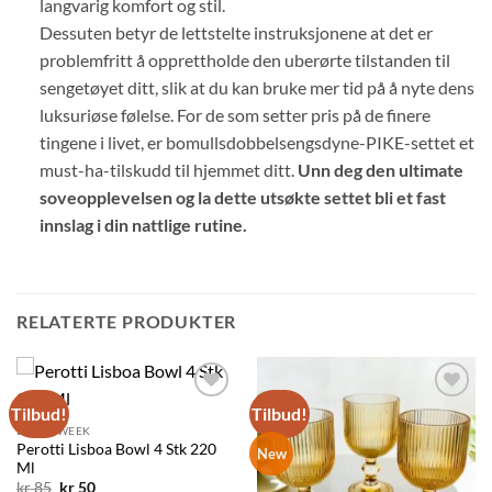
langvarig komfort og stil.
Dessuten betyr de lettstelte instruksjonene at det er
problemfritt å opprettholde den uberørte tilstanden til
sengetøyet ditt, slik at du kan bruke mer tid på å nyte dens
luksuriøse følelse. For de som setter pris på de finere
tingene i livet, er bomullsdobbelsengsdyne-PIKE-settet et
must-ha-tilskudd til hjemmet ditt.
Unn deg den ultimate
soveopplevelsen og la dette utsøkte settet bli et fast
innslag i din nattlige rutine.
RELATERTE PRODUKTER
Tilbud!
Tilbud!
Legg til
Legg til
ønskelisten
ønskelisten
BLACK WEEK
Perotti Lisboa Bowl 4 Stk 220
New
Ml
Opprinnelig
Nåværende
kr
85
kr
50