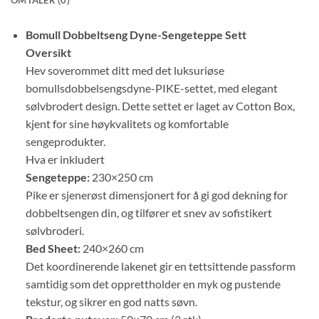
Bomull Dobbeltseng Dyne-Sengeteppe Sett
Oversikt
Hev soverommet ditt med det luksuriøse
bomullsdobbelsengsdyne-PIKE-settet, med elegant
sølvbrodert design. Dette settet er laget av Cotton Box,
kjent for sine høykvalitets og komfortable
sengeprodukter.
Hva er inkludert
Sengeteppe:
230×250 cm
Pike er sjenerøst dimensjonert for å gi god dekning for
dobbeltsengen din, og tilfører et snev av sofistikert
sølvbroderi.
Bed Sheet:
240×260 cm
Det koordinerende lakenet gir en tettsittende passform
samtidig som det opprettholder en myk og pustende
tekstur, og sikrer en god natts søvn.