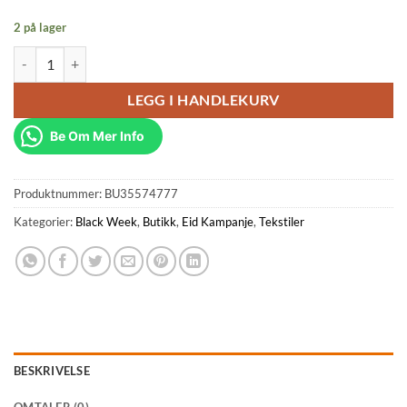
2 på lager
Aldon Dobbeltseng Sengeteppe Sett Hvit Grå antall
LEGG I HANDLEKURV
Be Om Mer Info
Produktnummer:
BU35574777
Kategorier:
Black Week
,
Butikk
,
Eid Kampanje
,
Tekstiler
BESKRIVELSE
OMTALER (0)