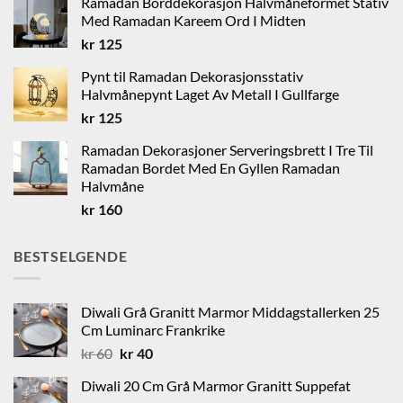
Ramadan Borddekorasjon Halvmåneformet Stativ
kr 1650.
kr 1250.
Med Ramadan Kareem Ord I Midten
kr
125
Pynt til Ramadan Dekorasjonsstativ
Halvmånepynt Laget Av Metall I Gullfarge
kr
125
Ramadan Dekorasjoner Serveringsbrett I Tre Til
Ramadan Bordet Med En Gyllen Ramadan
Halvmåne
kr
160
BESTSELGENDE
Diwali Grå Granitt Marmor Middagstallerken 25
Cm Luminarc Frankrike
Opprinnelig
Nåværende
kr
60
kr
40
pris
pris
Diwali 20 Cm Grå Marmor Granitt Suppefat
var:
er: