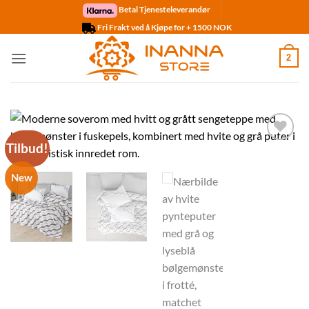
Skip
Betal Tjenesteleverandør
to
Fri Frakt ved å Kjøpe for + 1500 NOK
content
2
Tilbud!
Legg til
ønskelisten
New