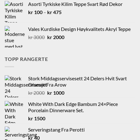
Asorti Tyrkiske Kilim Teppe Svart Rød Dekor
kr 450.
kr 200.
Prisområde:
kr
100
–
kr
475
kr 100
til
Vales Kurdiske Design Høykvalitets Akryl Teppe
kr 475
Opprinnelig
Nåværende
kr
3000
kr
2000
pris
pris
var:
er:
kr 3000.
kr 2000.
TOPP RANGERTE
Stork Middagsservisesett 24 Delers Hvit Svart
Oransje Fra Arow
Opprinnelig
Nåværende
kr
2000
kr
1000
pris
pris
White With Dark Edge Bambum 24×Piece
var:
er:
Porcelain Dinnerware Set.
kr 2000.
kr 1000.
kr
1500
Serveringstang Fra Perotti
kr
40