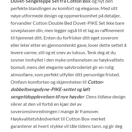
Duvet-Sengeteppe Set fra Cotton Box
og nyt den
perfekte blandingen av komfort og eleganse. Med sitt
nøye utformede design og oppmerksomhet på detaljer,
forvandler Cotton Double Bed Duvet-PIKE Set ikke bare
soveplassen din, men legger også til et lag av raffinement
til hjemmet ditt. Enten du forfrisker ditt eget soverom
eller leter etter en gjennomtenkt gave, lover dette settet å
levere varme, stil og et snev av luksus. Tenk deg at du
sovner innhyllet i den myke omfavnelsen av høykvalitets
bomull, mens det elegante sølvbroderiet gir en rolig
atmosfære, som perfekt utfyller ditt personlige fristed.
Omfavn komforten og skjønnheten til
Cotton-
dobbeltsengsdyne-PIKE-settet og løft
sengetidopplevelsen til nye høyder
. Dens tidløse design
sikrer at den vil forbli en kjær del av
soveromsinnredningen i mange år framover.
Høykvalitetshåndverket til Cotton Box-merket
garanterer at hvert stykke vil tåle tidens tann, og gir deg