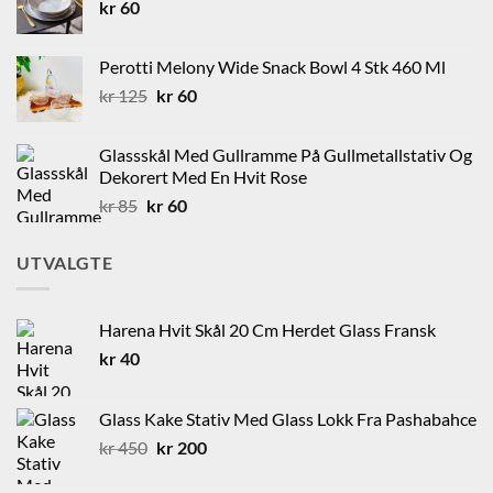
kr
60
kr 60.
kr 40.
Perotti Melony Wide Snack Bowl 4 Stk 460 Ml
Opprinnelig
Nåværende
kr
125
kr
60
pris
pris
var:
er:
Glassskål Med Gullramme På Gullmetallstativ Og
kr 125.
kr 60.
Dekorert Med En Hvit Rose
Opprinnelig
Nåværende
kr
85
kr
60
pris
pris
var:
er:
UTVALGTE
kr 85.
kr 60.
Harena Hvit Skål 20 Cm Herdet Glass Fransk
kr
40
Glass Kake Stativ Med Glass Lokk Fra Pashabahce
Opprinnelig
Nåværende
kr
450
kr
200
pris
pris
var:
er: