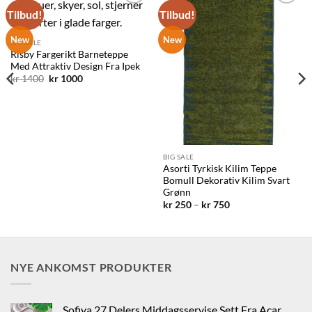
Tilbud!
Tilbud!
Legg til
Legg til
ønskelisten
ønskelisten
New
New
BIG SALE
Risby Fargerikt Barneteppe
Med Attraktiv Design Fra Ipek
Opprinnelig
Nåværende
kr
1400
kr
1000
pris
pris
var:
er:
kr 1400.
kr 1000.
BIG SALE
Asorti Tyrkisk Kilim Teppe
Bomull Dekorativ Kilim Svart
Grønn
Prisområde:
kr
250
–
kr
750
kr 250
til
kr 750
NYE ANKOMST PRODUKTER
Sofiya 27 Delers Middagsservise Sett Fra Acar