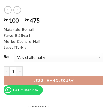
Prisområde:
100
–
475
kr
kr
kr 100
Materiale: Bomull
til
Farge: Blå Svart
kr 475
Merke: Cacharel Hali
Laget i Tyrkia
Size
Assorti Tyrkisk Dekorativt Kilim Teppe Blå Svart antall
LEGG I HANDLEKURV
Be Om Mer Info
Produktnummer:
777100001652