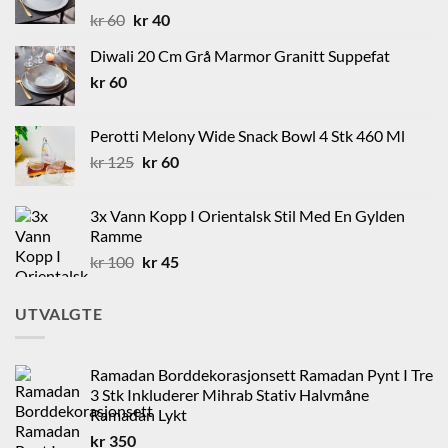
Opprinnelig
Nåværende
kr
60
kr
40
pris
pris
Diwali 20 Cm Grå Marmor Granitt Suppefat
var:
er:
kr
60
kr 60.
kr 40.
Perotti Melony Wide Snack Bowl 4 Stk 460 Ml
Opprinnelig
Nåværende
kr
125
kr
60
pris
pris
var:
er:
3x Vann Kopp I Orientalsk Stil Med En Gylden
kr 125.
kr 60.
Ramme
Opprinnelig
Nåværende
kr
100
kr
45
pris
pris
var:
er:
UTVALGTE
kr 100.
kr 45.
Ramadan Borddekorasjonsett Ramadan Pynt I Tre
3 Stk Inkluderer Mihrab Stativ Halvmåne
Ramadan Lykt
kr
350