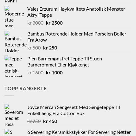
Vales Erzurum Høykvalitets Anatolisk Mønster
Akryl Teppe
Opprinnelig
Nåværende
kr
3000
kr
2500
pris
pris
Bambus Roterende Holder Med Porselen Boller
var:
er:
Fra Arow
kr 3000.
kr 2500.
Opprinnelig
Nåværende
kr
500
kr
250
pris
pris
Pien Barnemønstret Teppe Til Stuen
var:
er:
Barnerommet Eller Kjøkkenet
kr 500.
kr 250.
Opprinnelig
Nåværende
kr
1600
kr
1000
pris
pris
var:
er:
TOPP RANGERTE
kr 1600.
kr 1000.
Joyce Mercan Sengesett Med Sengeteppe Til
Enkelt Seng Fra Cotton Box
Opprinnelig
Nåværende
kr
750
kr
450
pris
pris
6 Servering Keramikkstykker For Servering Nøtter
var:
er: