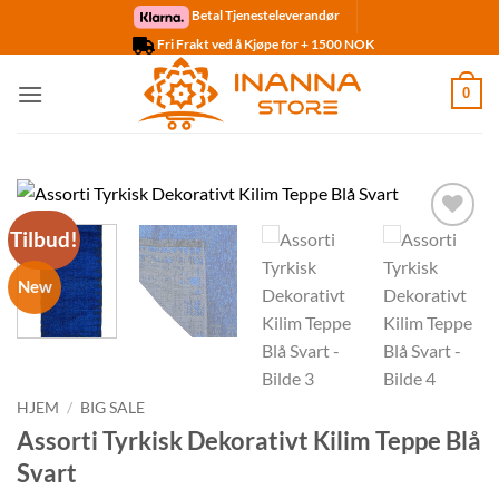
Skip
Betal Tjenesteleverandør
to
Fri Frakt ved å Kjøpe for + 1500 NOK
content
0
Tilbud!
Legg til
ønskelisten
New
HJEM
/
BIG SALE
Assorti Tyrkisk Dekorativt Kilim Teppe Blå
Svart