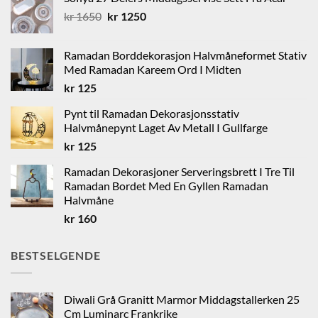
Opprinnelig
Nåværende
kr
1650
kr
1250
pris
pris
var:
er:
Ramadan Borddekorasjon Halvmåneformet Stativ
kr 1650.
kr 1250.
Med Ramadan Kareem Ord I Midten
kr
125
Pynt til Ramadan Dekorasjonsstativ
Halvmånepynt Laget Av Metall I Gullfarge
kr
125
Ramadan Dekorasjoner Serveringsbrett I Tre Til
Ramadan Bordet Med En Gyllen Ramadan
Halvmåne
kr
160
BESTSELGENDE
Diwali Grå Granitt Marmor Middagstallerken 25
Cm Luminarc Frankrike