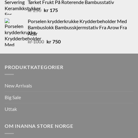
Tørket Frukt På Roterende Bambusstativ
kr 750.
kr 450.
Opprinnelig
Nåværende
kr
250
kr
175
pris
pris
Porselen krydderkrukke Krydderbeholder Med
var:
er:
Bambuslokk Bambusskjermstativ Fra Arow Fra
kr 250.
kr 175.
Acar
Opprinnelig
Nåværende
kr
1000
kr
750
pris
pris
var:
er:
kr 1000.
kr 750.
PRODUKTKATEGORIER
New Arrivals
Big Sale
Uttak
OM INANNA STORE NORGE