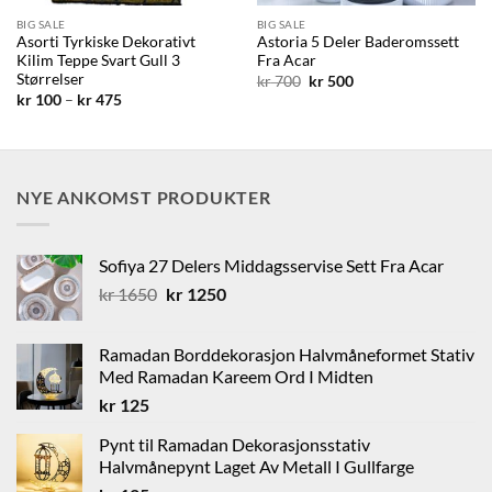
BIG SALE
BIG SALE
Asorti Tyrkiske Dekorativt
Astoria 5 Deler Baderomssett
Kilim Teppe Svart Gull 3
Fra Acar
Størrelser
Opprinnelig
Nåværende
kr
700
kr
500
pris
pris
Prisområde:
kr
100
–
kr
475
var:
er:
kr 100
kr 700.
kr 500.
til
kr 475
NYE ANKOMST PRODUKTER
Sofiya 27 Delers Middagsservise Sett Fra Acar
Opprinnelig
Nåværende
kr
1650
kr
1250
pris
pris
var:
er:
Ramadan Borddekorasjon Halvmåneformet Stativ
kr 1650.
kr 1250.
Med Ramadan Kareem Ord I Midten
kr
125
Pynt til Ramadan Dekorasjonsstativ
Halvmånepynt Laget Av Metall I Gullfarge