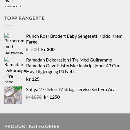
pris
pris
var:
er:
kr 2250.
kr 1750.
TOPP RANGERTE
Punch Roar Brodert Baby Sengesett Kiddo Krem
Farge
Opprinnelig
Nåværende
kr
500
kr
300
pris
pris
Ramadan Dekorasjon I Tre Med Gullramme
var:
er:
Ramadan Gave Historiske Inskripsjoner 43 Cm
kr 500.
kr 300.
Høy Tilgjengelig På Nett
kr
125
Sofiya 27 Delers Middagsservise Sett Fra Acar
Opprinnelig
Nåværende
kr
1650
kr
1250
pris
pris
var:
er:
kr 1650.
kr 1250.
PRODUKTKATEGORIER