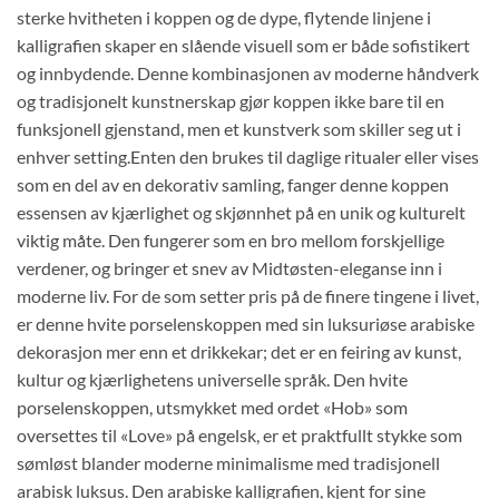
sterke hvitheten i koppen og de dype, flytende linjene i
kalligrafien skaper en slående visuell som er både sofistikert
og innbydende. Denne kombinasjonen av moderne håndverk
og tradisjonelt kunstnerskap gjør koppen ikke bare til en
funksjonell gjenstand, men et kunstverk som skiller seg ut i
enhver setting.Enten den brukes til daglige ritualer eller vises
som en del av en dekorativ samling, fanger denne koppen
essensen av kjærlighet og skjønnhet på en unik og kulturelt
viktig måte. Den fungerer som en bro mellom forskjellige
verdener, og bringer et snev av Midtøsten-eleganse inn i
moderne liv. For de som setter pris på de finere tingene i livet,
er denne hvite porselenskoppen med sin luksuriøse arabiske
dekorasjon mer enn et drikkekar; det er en feiring av kunst,
kultur og kjærlighetens universelle språk. Den hvite
porselenskoppen, utsmykket med ordet «Hob» som
oversettes til «Love» på engelsk, er et praktfullt stykke som
sømløst blander moderne minimalisme med tradisjonell
arabisk luksus. Den arabiske kalligrafien, kjent for sine