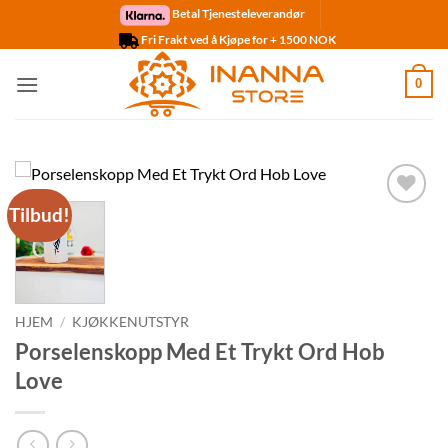
Skip
Betal Tjenesteleverandør
to
Fri Frakt ved å Kjøpe for + 1500 NOK
content
0
Tilbud!
Legg til
ønskelisten
HJEM
/
KJØKKENUTSTYR
Porselenskopp Med Et Trykt Ord Hob
Love