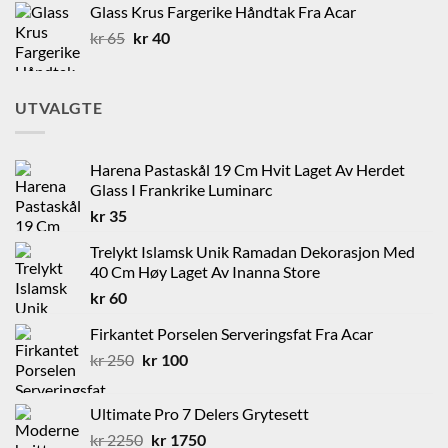
Glass Krus Fargerike Håndtak Fra Acar
kr 125.
kr 60.
Opprinnelig
Nåværende
kr
65
kr
40
pris
pris
var:
er:
kr 65.
kr 40.
UTVALGTE
Harena Pastaskål 19 Cm Hvit Laget Av Herdet
Glass I Frankrike Luminarc
kr
35
Trelykt Islamsk Unik Ramadan Dekorasjon Med
40 Cm Høy Laget Av Inanna Store
kr
60
Firkantet Porselen Serveringsfat Fra Acar
Opprinnelig
Nåværende
kr
250
kr
100
pris
pris
var:
er:
Ultimate Pro 7 Delers Grytesett
kr 250.
kr 100.
Opprinnelig
Nåværende
kr
2250
kr
1750