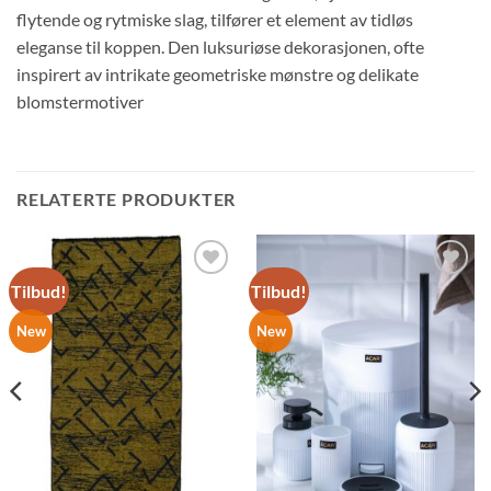
flytende og rytmiske slag, tilfører et element av tidløs
eleganse til koppen. Den luksuriøse dekorasjonen, ofte
inspirert av intrikate geometriske mønstre og delikate
blomstermotiver
RELATERTE PRODUKTER
Tilbud!
Tilbud!
Legg til
Legg til
ønskelisten
ønskelisten
New
New