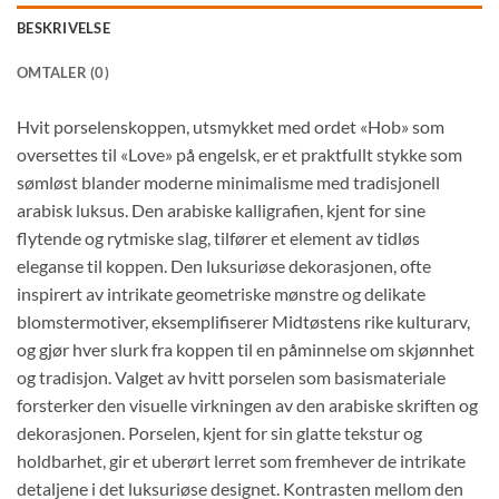
BESKRIVELSE
OMTALER (0)
Hvit porselenskoppen, utsmykket med ordet «Hob» som
oversettes til «Love» på engelsk, er et praktfullt stykke som
sømløst blander moderne minimalisme med tradisjonell
arabisk luksus. Den arabiske kalligrafien, kjent for sine
flytende og rytmiske slag, tilfører et element av tidløs
eleganse til koppen. Den luksuriøse dekorasjonen, ofte
inspirert av intrikate geometriske mønstre og delikate
blomstermotiver, eksemplifiserer Midtøstens rike kulturarv,
og gjør hver slurk fra koppen til en påminnelse om skjønnhet
og tradisjon. Valget av hvitt porselen som basismateriale
forsterker den visuelle virkningen av den arabiske skriften og
dekorasjonen. Porselen, kjent for sin glatte tekstur og
holdbarhet, gir et uberørt lerret som fremhever de intrikate
detaljene i det luksuriøse designet. Kontrasten mellom den