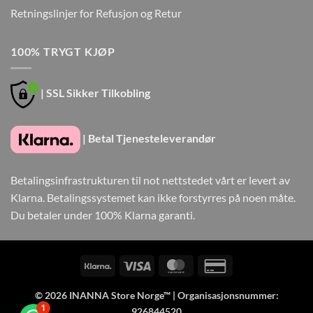
Retningslinjer for Refusjon og Retur
100% TRYGT KJØP
| SSL Sikker Tilkobling
| Betal Tjenesteleverandør
Betalingsinfrastrukturen til not nettstedet vårt er levert av
Klarna. Betalingssystemet kan ikke forstyrres på noen måte.
Du betaler under 100% Klarna garanti.
Klarna
Visa
MasterCard
Credit
Card
© 2026
INANNA Store Norge™
| Organisasjonsnummer:
2
1
926844520