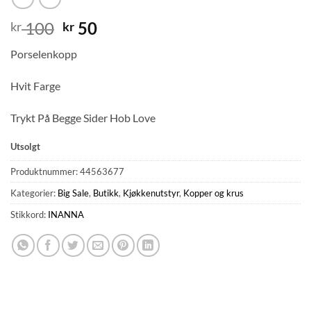
Opprinnelig
Nåværende
100
50
kr
kr
pris
pris
Porselenkopp
var:
er:
kr 100.
kr 50.
Hvit Farge
Trykt På Begge Sider Hob Love
Utsolgt
Produktnummer:
44563677
Kategorier:
Big Sale
,
Butikk
,
Kjøkkenutstyr
,
Kopper og krus
Stikkord:
INANNA