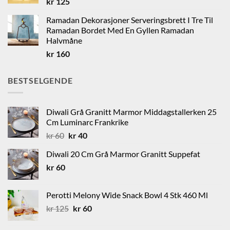
kr
125
Ramadan Dekorasjoner Serveringsbrett I Tre Til
Ramadan Bordet Med En Gyllen Ramadan
Halvmåne
kr
160
BESTSELGENDE
Diwali Grå Granitt Marmor Middagstallerken 25
Cm Luminarc Frankrike
Opprinnelig
Nåværende
kr
60
kr
40
pris
pris
Diwali 20 Cm Grå Marmor Granitt Suppefat
var:
er:
kr
60
kr 60.
kr 40.
Perotti Melony Wide Snack Bowl 4 Stk 460 Ml
Opprinnelig
Nåværende
kr
125
kr
60
pris
pris
var:
er: