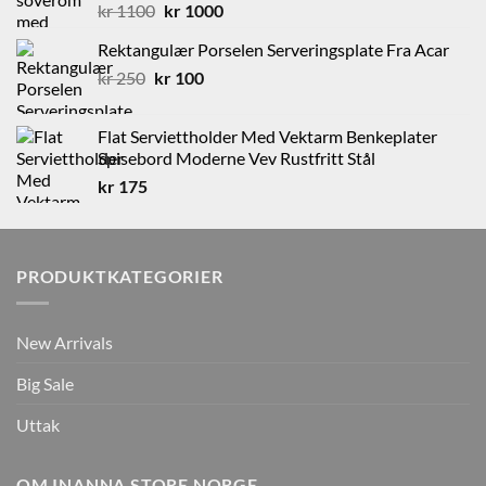
Opprinnelig
Nåværende
kr
1100
kr
1000
pris
pris
Rektangulær Porselen Serveringsplate Fra Acar
var:
er:
Opprinnelig
Nåværende
kr
250
kr
kr 1100.
100
kr 1000.
pris
pris
var:
er:
Flat Serviettholder Med Vektarm Benkeplater
kr 250.
kr 100.
Spisebord Moderne Vev Rustfritt Stål
kr
175
PRODUKTKATEGORIER
New Arrivals
Big Sale
Uttak
OM INANNA STORE NORGE