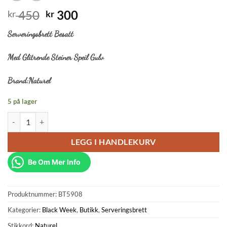
Opprinnelig
Nåværende
450
300
kr
kr
pris
pris
Serveringsbrett Besatt
var:
er:
kr 450.
kr 300.
Med Glitrende Steiner Speil Gulv
Brand:Naturel
5 på lager
Serveringsbrett Besatt Med Glitrende Steiner Speil Gulv Og To Somm
LEGG I HANDLEKURV
Be Om Mer Info
Produktnummer:
BT5908
Kategorier:
Black Week
,
Butikk
,
Serveringsbrett
Stikkord:
Naturel