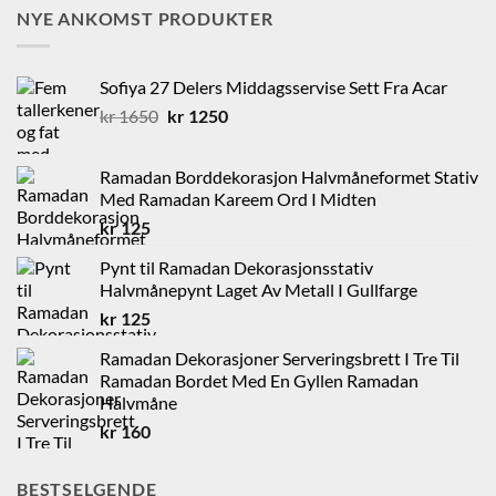
NYE ANKOMST PRODUKTER
Sofiya 27 Delers Middagsservise Sett Fra Acar
Opprinnelig
Nåværende
kr
1650
kr
1250
pris
pris
var:
er:
Ramadan Borddekorasjon Halvmåneformet Stativ
kr 1650.
kr 1250.
Med Ramadan Kareem Ord I Midten
kr
125
Pynt til Ramadan Dekorasjonsstativ
Halvmånepynt Laget Av Metall I Gullfarge
kr
125
Ramadan Dekorasjoner Serveringsbrett I Tre Til
Ramadan Bordet Med En Gyllen Ramadan
Halvmåne
kr
160
BESTSELGENDE