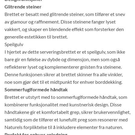
Glitrende steiner
Brettet er besatt med glitrende steiner, som tilfører et snev
av glamour og raffinement. Disse steinene fanger lyset
vakkert, og skaper en blendende effekt som forsterker den
generelle estetikken til brettet.
Speilgulv
I hjertet av dette serveringsbrettet er et speilgulv, som ikke
bare gir en følelse av dybde og dimensjon, men som også
reflekterer lyset og komplementerer gnisten fra steinene.
Denne funksjonen sikrer at brettet skinner fra alle vinkler,
noe som gjør det til et midtpunkt for enhver borddekking.
Sommerfuglformede håndtak
Brettet er utstyrt med to sommerfuglformede håndtak, som
kombinerer funksjonalitet med kunstnerisk design. Disse
håndtakene gir et komfortabelt grep, sikrer brukervennlighet,
samtidig som de tilfører et lunefullt preg som resonerer med
Naturels forpliktelse til å inkludere elementer fra naturen.
Perfekt for enhver anledning