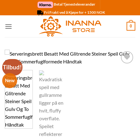
Skip
Betal Tjenesteleverandør
to
Fri Frakt ved å Kjøpe for + 1500 NOK
content
0
Tilbud!
Legg til
ønskelisten
New