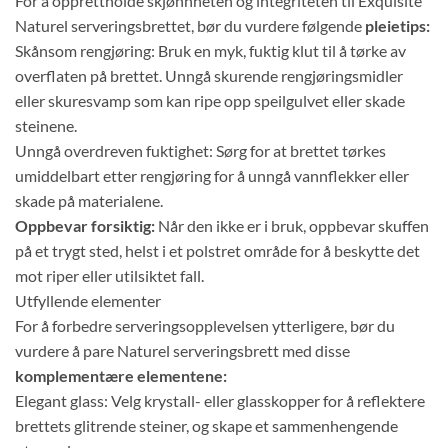
For å opprettholde skjønnheten og integriteten til Exquisite
Naturel serveringsbrettet, bør du vurdere følgende
pleietips:
Skånsom rengjøring: Bruk en myk, fuktig klut til å tørke av
overflaten på brettet. Unngå skurende rengjøringsmidler
eller skuresvamp som kan ripe opp speilgulvet eller skade
steinene.
Unngå overdreven fuktighet: Sørg for at brettet tørkes
umiddelbart etter rengjøring for å unngå vannflekker eller
skade på materialene.
Oppbevar forsiktig:
Når den ikke er i bruk, oppbevar skuffen
på et trygt sted, helst i et polstret område for å beskytte det
mot riper eller utilsiktet fall.
Utfyllende elementer
For å forbedre serveringsopplevelsen ytterligere, bør du
vurdere å pare Naturel serveringsbrett med disse
komplementære elementene:
Elegant glass: Velg krystall- eller glasskopper for å reflektere
brettets glitrende steiner, og skape et sammenhengende