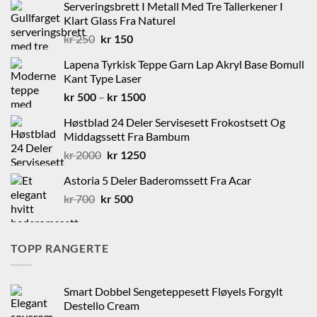
Serveringsbrett I Metall Med Tre Tallerkener I
Klart Glass Fra Naturel
Opprinnelig
Nåværende
kr
250
kr
150
pris
pris
Lapena Tyrkisk Teppe Garn Lap Akryl Base Bomull
var:
er:
Kant Type Laser
kr 250.
kr 150.
Prisområde:
kr
500
–
kr
1500
kr 500
Høstblad 24 Deler Servisesett Frokostsett Og
til
Middagssett Fra Bambum
kr 1500
Opprinnelig
Nåværende
kr
2000
kr
1250
pris
pris
Astoria 5 Deler Baderomssett Fra Acar
var:
er:
Opprinnelig
Nåværende
kr
700
kr
kr 2000.
500
kr 1250.
pris
pris
var:
er:
kr 700.
kr 500.
TOPP RANGERTE
Smart Dobbel Sengeteppesett Fløyels Forgylt
Destello Cream