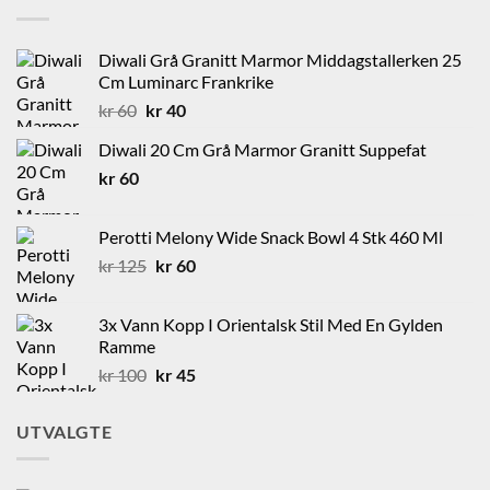
Diwali Grå Granitt Marmor Middagstallerken 25
Cm Luminarc Frankrike
Opprinnelig
Nåværende
kr
60
kr
40
pris
pris
Diwali 20 Cm Grå Marmor Granitt Suppefat
var:
er:
kr
60
kr 60.
kr 40.
Perotti Melony Wide Snack Bowl 4 Stk 460 Ml
Opprinnelig
Nåværende
kr
125
kr
60
pris
pris
var:
er:
3x Vann Kopp I Orientalsk Stil Med En Gylden
kr 125.
kr 60.
Ramme
Opprinnelig
Nåværende
kr
100
kr
45
pris
pris
var:
er:
UTVALGTE
kr 100.
kr 45.