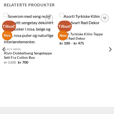
RELATERTE PRODUKTER
Tilbud!
Tilbud!
Legg til
Legg til
ønskelisten
ønskelisten
BIG SALE
Asorti Tyrkiske Kilim Teppe
New
New
Svart Rød Dekor
Prisområde:
kr
100
–
kr
475
kr 100
BLACK WEEK
til
kr 475
Alvin Dobbeltseng Sengeteppe
Sett Fra Cotton Box
Opprinnelig
Nåværende
kr
1100
kr
700
pris
pris
var:
er:
kr 1100.
kr 700.