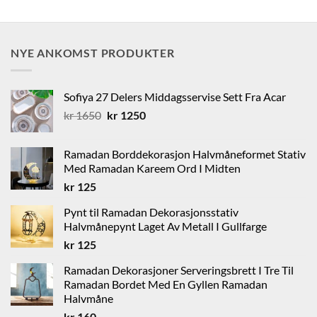
NYE ANKOMST PRODUKTER
Sofiya 27 Delers Middagsservise Sett Fra Acar
Opprinnelig
Nåværende
kr
1650
kr
1250
pris
pris
var:
er:
Ramadan Borddekorasjon Halvmåneformet Stativ
kr 1650.
kr 1250.
Med Ramadan Kareem Ord I Midten
kr
125
Pynt til Ramadan Dekorasjonsstativ
Halvmånepynt Laget Av Metall I Gullfarge
kr
125
Ramadan Dekorasjoner Serveringsbrett I Tre Til
Ramadan Bordet Med En Gyllen Ramadan
Halvmåne
kr
160