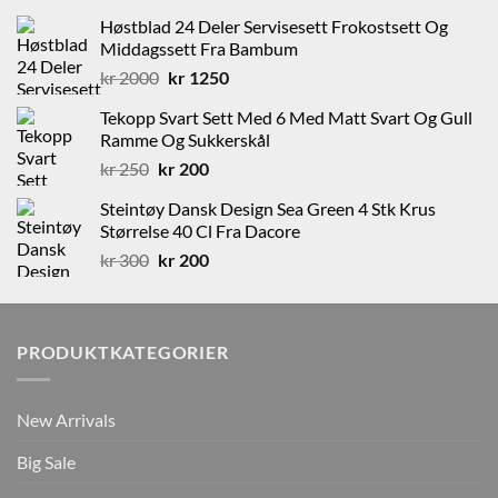
Høstblad 24 Deler Servisesett Frokostsett Og
Middagssett Fra Bambum
Opprinnelig
Nåværende
kr
2000
kr
1250
pris
pris
Tekopp Svart Sett Med 6 Med Matt Svart Og Gull
var:
er:
Ramme Og Sukkerskål
kr 2000.
kr 1250.
Opprinnelig
Nåværende
kr
250
kr
200
pris
pris
Steintøy Dansk Design Sea Green 4 Stk Krus
var:
er:
Størrelse 40 Cl Fra Dacore
kr 250.
kr 200.
Opprinnelig
Nåværende
kr
300
kr
200
pris
pris
var:
er:
kr 300.
kr 200.
PRODUKTKATEGORIER
New Arrivals
Big Sale