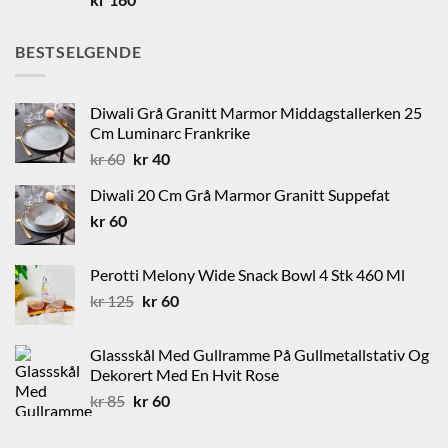
BESTSELGENDE
Diwali Grå Granitt Marmor Middagstallerken 25
Cm Luminarc Frankrike
Opprinnelig
Nåværende
kr
60
kr
40
pris
pris
Diwali 20 Cm Grå Marmor Granitt Suppefat
var:
er:
kr
60
kr 60.
kr 40.
Perotti Melony Wide Snack Bowl 4 Stk 460 Ml
Opprinnelig
Nåværende
kr
125
kr
60
pris
pris
var:
er:
Glassskål Med Gullramme På Gullmetallstativ Og
kr 125.
kr 60.
Dekorert Med En Hvit Rose
Opprinnelig
Nåværende
kr
85
kr
60
pris
pris
var:
er: