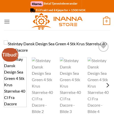
Skip
Betal Tjenesteleverandør
to
Fri Frakt ved å Kjøpe for + 1500 NOK
content
0
Tilbud!
Legg til
ønskelisten