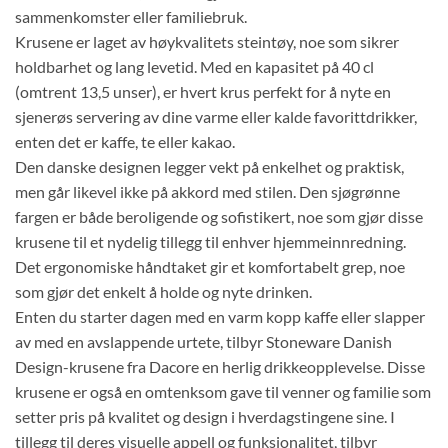
sammenkomster eller familiebruk.
Krusene er laget av høykvalitets steintøy, noe som sikrer
holdbarhet og lang levetid. Med en kapasitet på 40 cl
(omtrent 13,5 unser), er hvert krus perfekt for å nyte en
sjenerøs servering av dine varme eller kalde favorittdrikker,
enten det er kaffe, te eller kakao.
Den danske designen legger vekt på enkelhet og praktisk,
men går likevel ikke på akkord med stilen. Den sjøgrønne
fargen er både beroligende og sofistikert, noe som gjør disse
krusene til et nydelig tillegg til enhver hjemmeinnredning.
Det ergonomiske håndtaket gir et komfortabelt grep, noe
som gjør det enkelt å holde og nyte drinken.
Enten du starter dagen med en varm kopp kaffe eller slapper
av med en avslappende urtete, tilbyr Stoneware Danish
Design-krusene fra Dacore en herlig drikkeopplevelse. Disse
krusene er også en omtenksom gave til venner og familie som
setter pris på kvalitet og design i hverdagstingene sine. I
tillegg til deres visuelle appell og funksjonalitet, tilbyr