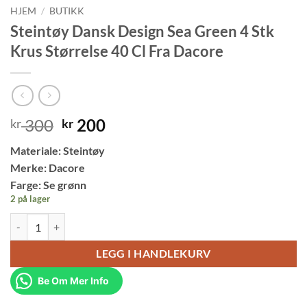
HJEM
/
BUTIKK
Steintøy Dansk Design Sea Green 4 Stk
Krus Størrelse 40 Cl Fra Dacore
Opprinnelig
Nåværende
300
200
kr
kr
pris
pris
Materiale: Steintøy
var:
er:
Merke: Dacore
kr 300.
kr 200.
Farge: Se grønn
2 på lager
Steintøy Dansk Design Sea Green 4 Stk Krus Størrelse 40 Cl Fra Dacore
LEGG I HANDLEKURV
Be Om Mer Info