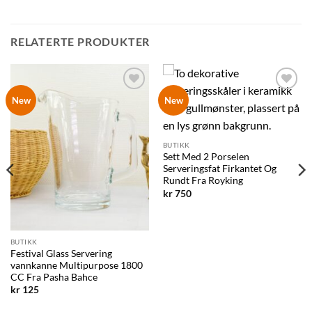
RELATERTE PRODUKTER
Legg til
Legg til
New
New
ønskelisten
ønskelisten
BUTIKK
Sett Med 2 Porselen
Serveringsfat Firkantet Og
Rundt Fra Royking
kr
750
BUTIKK
Festival Glass Servering
vannkanne Multipurpose 1800
CC Fra Pasha Bahce
kr
125