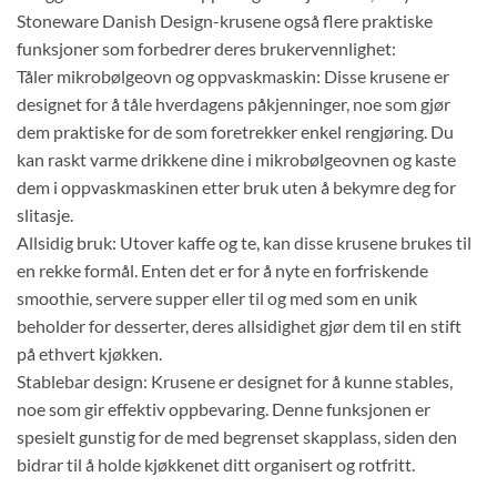
Stoneware Danish Design-krusene også flere praktiske
funksjoner som forbedrer deres brukervennlighet:
Tåler mikrobølgeovn og oppvaskmaskin: Disse krusene er
designet for å tåle hverdagens påkjenninger, noe som gjør
dem praktiske for de som foretrekker enkel rengjøring. Du
kan raskt varme drikkene dine i mikrobølgeovnen og kaste
dem i oppvaskmaskinen etter bruk uten å bekymre deg for
slitasje.
Allsidig bruk: Utover kaffe og te, kan disse krusene brukes til
en rekke formål. Enten det er for å nyte en forfriskende
smoothie, servere supper eller til og med som en unik
beholder for desserter, deres allsidighet gjør dem til en stift
på ethvert kjøkken.
Stablebar design: Krusene er designet for å kunne stables,
noe som gir effektiv oppbevaring. Denne funksjonen er
spesielt gunstig for de med begrenset skapplass, siden den
bidrar til å holde kjøkkenet ditt organisert og rotfritt.