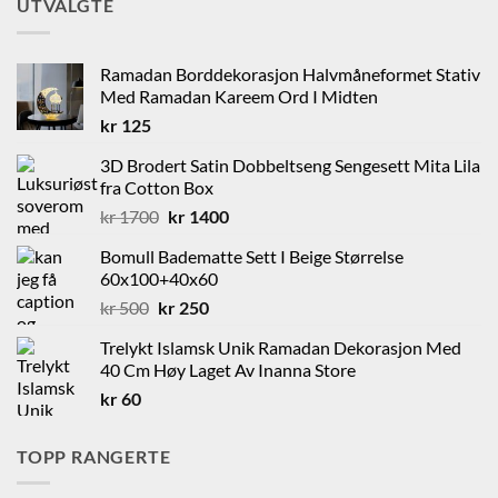
UTVALGTE
kr 85.
kr 60.
Ramadan Borddekorasjon Halvmåneformet Stativ
Med Ramadan Kareem Ord I Midten
kr
125
3D Brodert Satin Dobbeltseng Sengesett Mita Lila
fra Cotton Box
Opprinnelig
Nåværende
kr
1700
kr
1400
pris
pris
Bomull Badematte Sett I Beige Størrelse
var:
er:
60x100+40x60
kr 1700.
kr 1400.
Opprinnelig
Nåværende
kr
500
kr
250
pris
pris
Trelykt Islamsk Unik Ramadan Dekorasjon Med
var:
er:
40 Cm Høy Laget Av Inanna Store
kr 500.
kr 250.
kr
60
TOPP RANGERTE