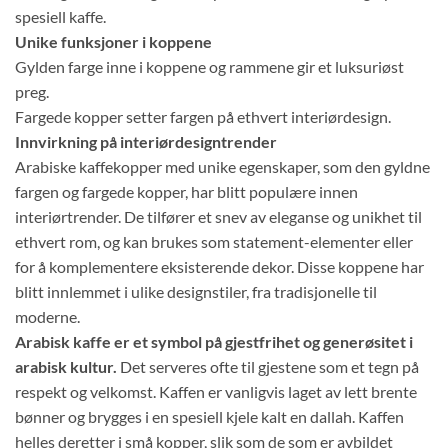
spesiell kaffe.
Unike funksjoner i koppene
Gylden farge inne i koppene og rammene gir et luksuriøst
preg.
Fargede kopper setter fargen på ethvert interiørdesign.
Innvirkning på interiørdesigntrender
Arabiske kaffekopper med unike egenskaper, som den gyldne
fargen og fargede kopper, har blitt populære innen
interiørtrender. De tilfører et snev av eleganse og unikhet til
ethvert rom, og kan brukes som statement-elementer eller
for å komplementere eksisterende dekor. Disse koppene har
blitt innlemmet i ulike designstiler, fra tradisjonelle til
moderne.
Arabisk kaffe er et symbol på gjestfrihet og generøsitet i
arabisk kultur.
Det serveres ofte til gjestene som et tegn på
respekt og velkomst. Kaffen er vanligvis laget av lett brente
bønner og brygges i en spesiell kjele kalt en dallah. Kaffen
helles deretter i små kopper, slik som de som er avbildet