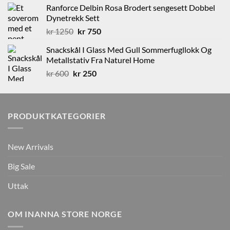
var:
er:
Ranforce Delbin Rosa Brodert sengesett Dobbel
kr 1100.
kr 700.
Dynetrekk Sett
Opprinnelig
Nåværende
kr
1250
kr
750
pris
pris
Snackskål I Glass Med Gull Sommerfugllokk Og
var:
er:
Metallstativ Fra Naturel Home
kr 1250.
kr 750.
Opprinnelig
Nåværende
kr
600
kr
250
pris
pris
var:
er:
kr 600.
kr 250.
PRODUKTKATEGORIER
New Arrivals
Big Sale
Uttak
OM INANNA STORE NORGE