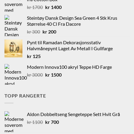
Opprinnelig
Nåværende
kr
1700
kr
1400
pris
pris
Steintøy Dansk Design Sea Green 4 Stk Krus
var:
er:
Størrelse 40 Cl Fra Dacore
kr 1700.
kr 1400.
Opprinnelig
Nåværende
kr
300
kr
200
pris
pris
Pynt til Ramadan Dekorasjonsstativ
var:
er:
Halvmånepynt Laget Av Metall I Gullfarge
kr 300.
kr 200.
kr
125
Modern Innova100 akryl Teppe HD Farge
Opprinnelig
Nåværende
kr
3000
kr
1500
pris
pris
var:
er:
kr 3000.
kr 1500.
TOPP RANGERTE
Aldon Dobbeltseng Sengeteppe Sett Hvit Grå
Opprinnelig
Nåværende
kr
1100
kr
700
pris
pris