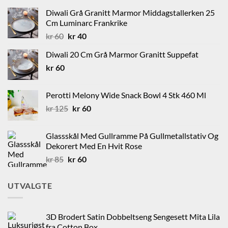
Diwali Grå Granitt Marmor Middagstallerken 25
Cm Luminarc Frankrike
Opprinnelig
Nåværende
kr
60
kr
40
pris
pris
Diwali 20 Cm Grå Marmor Granitt Suppefat
var:
er:
kr
60
kr 60.
kr 40.
Perotti Melony Wide Snack Bowl 4 Stk 460 Ml
Opprinnelig
Nåværende
kr
125
kr
60
pris
pris
var:
er:
Glassskål Med Gullramme På Gullmetallstativ Og
kr 125.
kr 60.
Dekorert Med En Hvit Rose
Opprinnelig
Nåværende
kr
85
kr
60
pris
pris
var:
er:
UTVALGTE
kr 85.
kr 60.
3D Brodert Satin Dobbeltseng Sengesett Mita Lila
fra Cotton Box