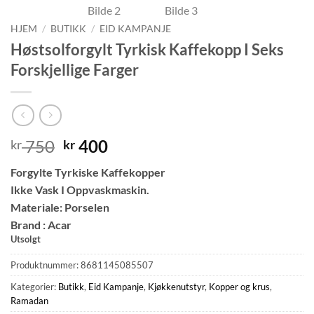
HJEM
/
BUTIKK
/
EID KAMPANJE
Høstsolforgylt Tyrkisk Kaffekopp I Seks
Forskjellige Farger
Opprinnelig
Nåværende
750
400
kr
kr
pris
pris
Forgylte Tyrkiske Kaffekopper
var:
er:
Ikke Vask I Oppvaskmaskin.
kr 750.
kr 400.
Materiale: Porselen
Brand : Acar
Utsolgt
Produktnummer:
8681145085507
Kategorier:
Butikk
,
Eid Kampanje
,
Kjøkkenutstyr
,
Kopper og krus
,
Ramadan