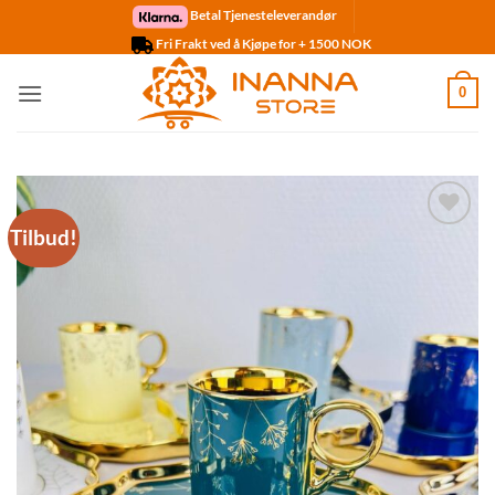
Skip
Betal Tjenesteleverandør
to
Fri Frakt ved å Kjøpe for + 1500 NOK
content
0
Tilbud!
Legg til
ønskelisten