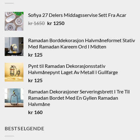
Sofiya 27 Delers Middagsservise Sett Fra Acar
Opprinnelig
Nåværende
kr
1650
kr
1250
pris
pris
var:
er:
Ramadan Borddekorasjon Halvmåneformet Stativ
kr 1650.
kr 1250.
Med Ramadan Kareem Ord I Midten
kr
125
Pynt til Ramadan Dekorasjonsstativ
Halvmånepynt Laget Av Metall I Gullfarge
kr
125
Ramadan Dekorasjoner Serveringsbrett I Tre Til
Ramadan Bordet Med En Gyllen Ramadan
Halvmåne
kr
160
BESTSELGENDE