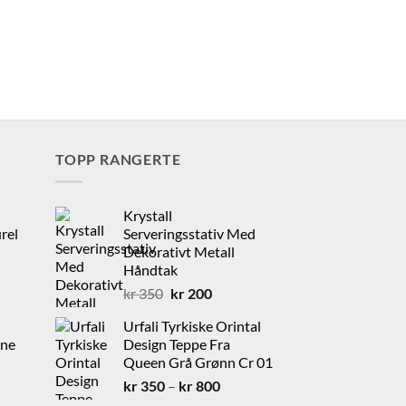
TOPP RANGERTE
Krystall
rel
Serveringsstativ Med
Dekorativt Metall
Håndtak
rende
Opprinnelig
Nåværende
kr
350
kr
200
pris
pris
Urfali Tyrkiske Orintal
var:
er:
0.
dne
Design Teppe Fra
kr 350.
kr 200.
Queen Grå Grønn Cr 01
rende
Prisområde:
kr
350
–
kr
800
kr 350