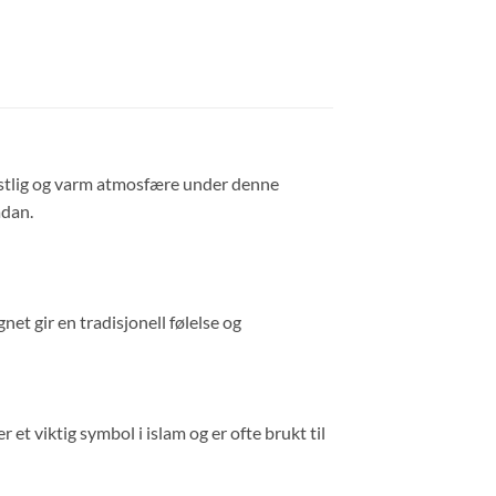
festlig og varm atmosfære under denne
adan.
t gir en tradisjonell følelse og
et viktig symbol i islam og er ofte brukt til