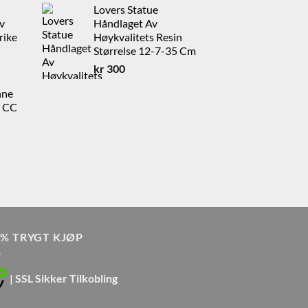
Lovers Statue
til
v
Håndlaget Av
0.
kr 800
rike
Høykvalitets Resin
Størrelse 12-7-35 Cm
kr
300
nne
0 CC
0% TRYGT KJØP
| SSL Sikker Tilkobling