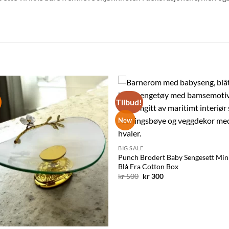
Tilbud!
Legg til
Legg ti
ønskelisten
ønskelis
New
BIG SALE
Punch Brodert Baby Sengesett Min
Blå Fra Cotton Box
Opprinnelig
Nåværende
kr
500
kr
300
pris
pris
var:
er:
kr 500.
kr 300.