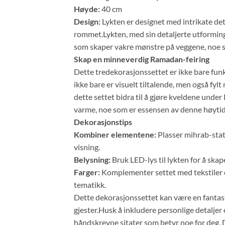
Høyde:
40 cm
Design:
Lykten er designet med intrikate deta
rommet.Lykten, med sin detaljerte utforming,
som skaper vakre mønstre på veggene, noe 
Skap en minneverdig Ramadan-feiring
Dette tredekorasjonssettet er ikke bare fun
ikke bare er visuelt tiltalende, men også fy
dette settet bidra til å gjøre kveldene unde
varme, noe som er essensen av denne høyti
Dekorasjonstips
Kombiner elementene:
Plasser mihrab-stat
visning.
Belysning:
Bruk LED-lys til lykten for å skap
Farger:
Komplementer settet med tekstiler o
tematikk.
Dette dekorasjonssettet kan være en fantas
gjester.Husk å inkludere personlige detaljer
håndskrevne sitater som betyr noe for deg. 