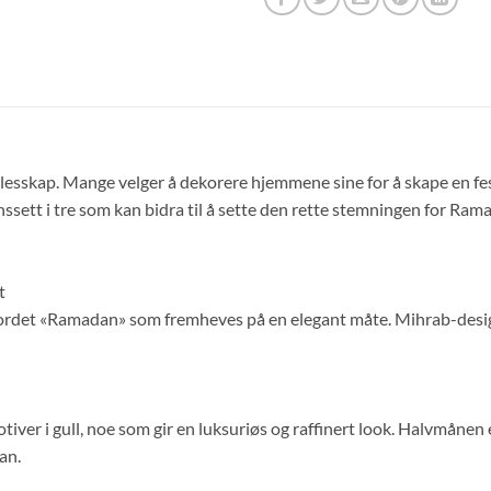
ellesskap. Mange velger å dekorere hjemmene sine for å skape en 
nssett i tre som kan bidra til å sette den rette stemningen for Ram
t
 ordet «Ramadan» som fremheves på en elegant måte. Mihrab-designe
er i gull, noe som gir en luksuriøs og raffinert look. Halvmånen er 
an.