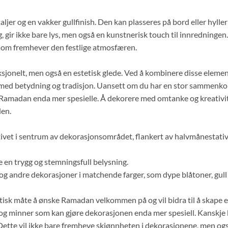
ljer og en vakker gullfinish. Den kan plasseres på bord eller hyller
 gir ikke bare lys, men også en kunstnerisk touch til innredningen.
som fremhever den festlige atmosfæren.
ksjonelt, men også en estetisk glede. Ved å kombinere disse elem
lt med betydning og tradisjon. Uansett om du har en stor sammenkoms
r Ramadan enda mer spesielle. Å dekorere med omtanke og kreativite
den.
ivet i sentrum av dekorasjonsområdet, flankert av halvmånestativ
e en trygg og stemningsfull belysning.
g andre dekorasjoner i matchende farger, som dype blåtoner, gul
tisk måte å ønske Ramadan velkommen på og vil bidra til å skape 
 og minner som kan gjøre dekorasjonen enda mer spesiell. Kanskje ka
Dette vil ikke bare fremheve skjønnheten i dekorasjonene, men ogs