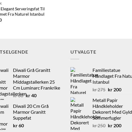
K
 Elegant Serveringsfat Til
et Fra Naturel Istanbul
0
STSELGENDE
UTVALGTE
Diwali Grå Granitt
Familiestatue
Marmor
Håndlaget Fra Natu
Middagstallerken 25
Istanbul
Cm Luminarc Frankrike
Opprinnelig
Nåvæ
kr
275
kr
200
Opprinnelig
Nåværende
kr
60
kr
40
pris
pris
Metall Papir
pris
pris
var:
er:
Diwali 20 Cm Grå
Håndkleholder
var:
er:
kr 275.
kr 20
Marmor Granitt
Dekorert Med Gyl
kr 60.
kr 40.
Suppefat
Sommerfugler
Opprinnelig
Nåvæ
kr
60
kr
250
kr
200
pris
pris