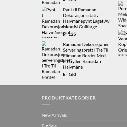
Pynt til Ramadan
Dekorasjonsstativ
Halvmånepynt Laget Av
Metall I Gullfarge
kr
125
Ramadan Dekorasjoner
Serveringsbrett I Tre Til
Ramadan Bordet Med
En Gyllen Ramadan
Halvmåne
kr
160
PRODUKTKATEGORIER
New Arrivals
Big Sale