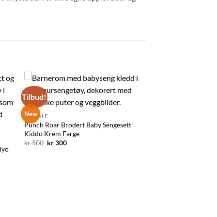
Tilbud!
l
Legg til
ten
ønskelisten
New
BIG SALE
Punch Roar Brodert Baby Sengesett
Kiddo Krem Farge
Opprinnelig
Nåværende
kr
500
kr
300
iyo
pris
pris
var:
er:
kr 500.
kr 300.