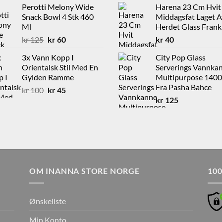
Perotti Melony Wide
Harena 23 Cm Hvit
var:
er:
Snack Bowl 4 Stk 460
Middagsfat Laget A
kr 250.
kr 20
Ml
Herdet Glass Frank
Opprinnelig
Nåværende
kr
125
kr
60
kr
40
pris
pris
3x Vann Kopp I
City Pop Glass
var:
er:
Orientalsk Stil Med En
Serverings Vannka
kr 125.
kr 60.
Gylden Ramme
Multipurpose 140
Fra Pasha Bahce
Opprinnelig
Nåværende
kr
100
kr
45
pris
pris
kr
125
var:
er:
kr 100.
kr 45.
OM INANNA STORE NORGE
10
Ønskeliste
Min Konto