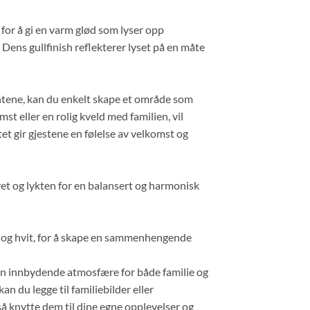
 for å gi en varm glød som lyser opp
 Dens gullfinish reflekterer lyset på en måte
entene, kan du enkelt skape et område som
t eller en rolig kveld med familien, vil
t gir gjestene en følelse av velkomst og
et og lykten for en balansert og harmonisk
l og hvit, for å skape en sammenhengende
en innbydende atmosfære for både familie og
n du legge til familiebilder eller
å knytte dem til dine egne opplevelser og