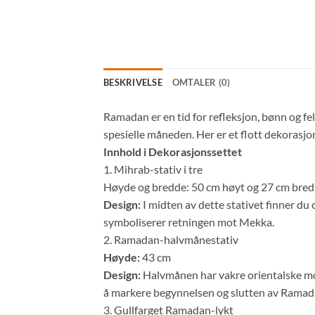
BESKRIVELSE
OMTALER (0)
Ramadan er en tid for refleksjon, bønn og f
spesielle måneden. Her er et flott dekorasjo
Innhold i Dekorasjonssettet
1. Mihrab-stativ i tre
Høyde og bredde: 50 cm høyt og 27 cm bred
Design:
I midten av dette stativet finner du
symboliserer retningen mot Mekka.
2. Ramadan-halvmånestativ
Høyde:
43 cm
Design:
Halvmånen har vakre orientalske motiv
å markere begynnelsen og slutten av Ramad
3. Gullfarget Ramadan-lykt