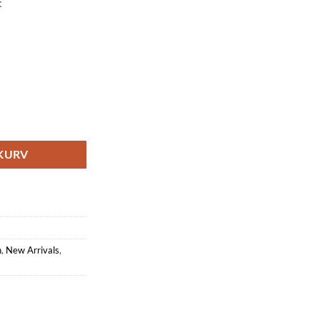
t
dan Pynt I Tre 3 Stk Inkluderer Mihrab Stativ Halvmåne Ramadan Lykt 
EKURV
n
,
New Arrivals
,