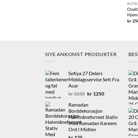
BUTIK
Delers Tyrkiske
Ovalt
Ml
Hjemm
g
rende
kr
25
0.
NYE ANKOMST PRODUKTER
BE
Sofiya 27 Delers
Middagsservise Sett Fra
Acar
Opprinnelig
Nåværende
kr
1650
kr
1250
pris
pris
Ramadan
var:
er:
Borddekorasjon
kr 1650.
kr 1250.
Halvmåneformet Stativ
Med Ramadan Kareem
Ord I Midten
kr
125