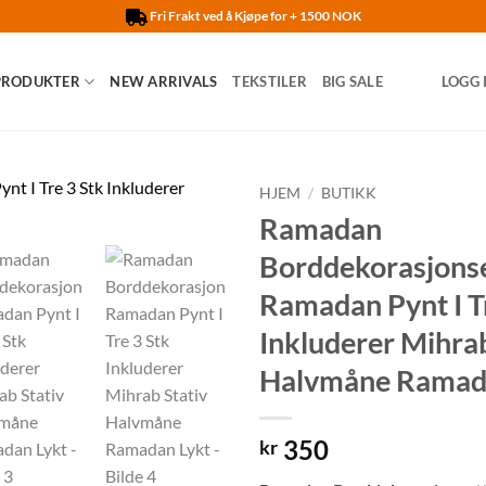
Fri Frakt ved å Kjøpe for + 1500 NOK
PRODUKTER
NEW ARRIVALS
TEKSTILER
BIG SALE
LOGG 
HJEM
/
BUTIKK
Ramadan
Legg til
Borddekorasjons
ønskelisten
Ramadan Pynt I T
Inkluderer Mihrab
Halvmåne Ramad
350
kr