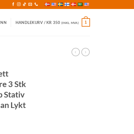
1
INN
HANDLEKURV /
KR
350
(INKL. MVA)
ett
re 3 Stk
 Stativ
an Lykt