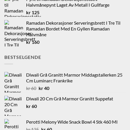
Halvmånepynt Laget Av Metall I Gullfarge
kr
125
Ramadan Dekorasjoner Serveringsbrett I Tre Til
Ramadan Bordet Med En Gyllen Ramadan
Halvmåne
kr
160
BESTSELGENDE
Diwali Grå Granitt Marmor Middagstallerken 25
Cm Luminarc Frankrike
Opprinnelig
Nåværende
kr
60
kr
40
pris
pris
Diwali 20 Cm Grå Marmor Granitt Suppefat
var:
er:
kr
60
kr 60.
kr 40.
Perotti Melony Wide Snack Bowl 4 Stk 460 Ml
Opprinnelig
Nåværende
kr
125
kr
60