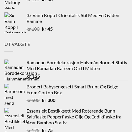
pris
pris
var:
er:
3x Vann Kopp I Orientalsk Stil Med En Gylden
kr 125.
kr 60.
Ramme
Opprinnelig
Nåværende
kr
100
kr
45
pris
pris
var:
er:
UTVALGTE
kr 100.
kr 45.
Ramadan Borddekorasjon Halvmåneformet Stativ
Med Ramadan Kareem Ord I Midten
kr
125
Brodert Babysengesett Smart Brunt Og Beige
From Cotton Box
Opprinnelig
Nåværende
kr
500
kr
300
pris
pris
Essensielt Bestikksett Med Roterende Bunn
var:
er:
Saltflaske Pepperflaske Olje Og Eddikflaske fra
kr 500.
kr 300.
Acar Bamboo Stativ
Opprinnelig
Nåværende
kr
175
kr
75