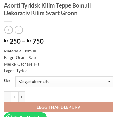
Asorti Tyrkisk Kilim Teppe Bomull
Dekorativ Kilim Svart Grønn
Prisområde:
250
–
750
kr
kr
kr 250
Materiale: Bomull
til
Farge: Grønn Svart
kr 750
Merke: Cacharel Hali
Laget i Tyrkia.
Size
Asorti Tyrkisk Kilim Teppe Bomull Dekorativ Kilim Svart Grønn antall
LEGG I HANDLEKURV