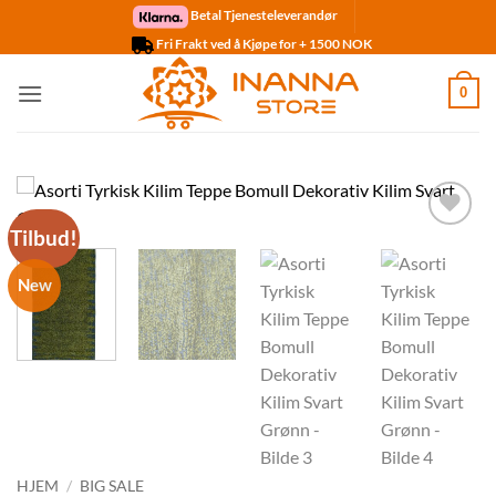
Skip
Betal Tjenesteleverandør
to
Fri Frakt ved å Kjøpe for + 1500 NOK
content
0
Tilbud!
Legg til
ønskelisten
New
HJEM
/
BIG SALE