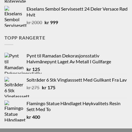
pris
pris
Ekselans Sembol Servisesett 24 Deler Versace Rød
var:
er:
Hvit
kr 175.
kr 75.
Opprinnelig
Nåværende
kr
2000
kr
999
pris
pris
var:
er:
TOPP RANGERTE
kr 2000.
kr 999.
Pynt til Ramadan Dekorasjonsstativ
Halvmånepynt Laget Av Metall I Gullfarge
kr
125
Soltråder 6 Stk Vinglasssett Med Gullkant Fra Lav
Opprinnelig
Nåværende
kr
275
kr
175
pris
pris
var:
er:
Flamingo Statue Håndlaget Høykvalitets Resin
kr 275.
kr 175.
Sett Med To
kr
400