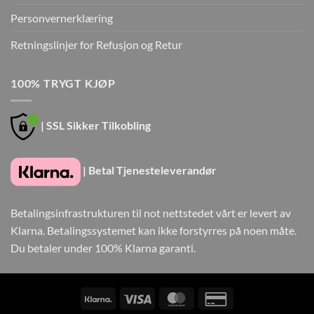
Personvernerklæring
Retningslinjer for Refusjon og Retur
100% TRYGT KJØP
| SSL Sikker Tilkobling
| Betal Tjenesteleverandør
Betalingsinfrastrukturen til not nettstedet vårt er levert av
Klarna. Betalingssystemet kan ikke forstyrres på noen måte.
Du betaler under 100% Klarna garanti.
Klarna
Visa
MasterCard
Credit
Card