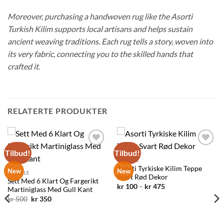
Moreover, purchasing a handwoven rug like the Asorti
Turkish Kilim supports local artisans and helps sustain
ancient weaving traditions. Each rug tells a story, woven into
its very fabric, connecting you to the skilled hands that
crafted it.
RELATERTE PRODUKTER
Tilbud!
Tilbud!
Legg til
Legg til
ønskelisten
ønskelisten
BIG SALE
Asorti Tyrkiske Kilim Teppe
New
New
BIG SALE
Svart Rød Dekor
Sett Med 6 Klart Og Fargerikt
Prisområde:
kr
100
–
kr
475
Martiniglass Med Gull Kant
kr 100
Opprinnelig
Nåværende
kr
500
kr
350
til
pris
pris
kr 475
var:
er:
kr 500.
kr 350.