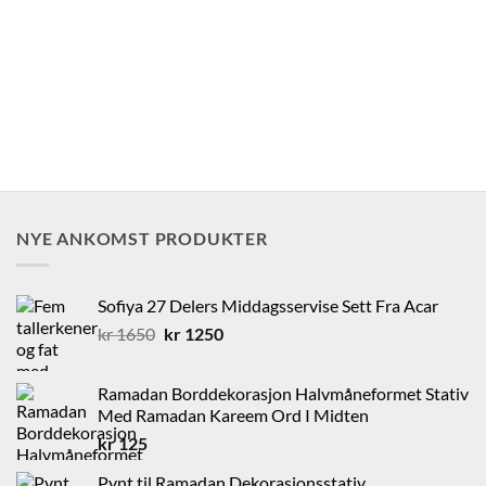
NYE ANKOMST PRODUKTER
Sofiya 27 Delers Middagsservise Sett Fra Acar
Opprinnelig
Nåværende
kr
1650
kr
1250
pris
pris
var:
er:
Ramadan Borddekorasjon Halvmåneformet Stativ
kr 1650.
kr 1250.
Med Ramadan Kareem Ord I Midten
kr
125
Pynt til Ramadan Dekorasjonsstativ