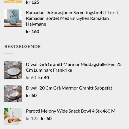
kr
125
Ramadan Dekorasjoner Serveringsbrett I Tre Til
Ramadan Bordet Med En Gyllen Ramadan
Halvmåne
kr
160
BESTSELGENDE
Diwali Grå Granitt Marmor Middagstallerken 25
Cm Luminarc Frankrike
Opprinnelig
Nåværende
kr
60
kr
40
pris
pris
Diwali 20 Cm Grå Marmor Granitt Suppefat
var:
er:
kr
60
kr 60.
kr 40.
Perotti Melony Wide Snack Bowl 4 Stk 460 Ml
Opprinnelig
Nåværende
kr
125
kr
60
pris
pris