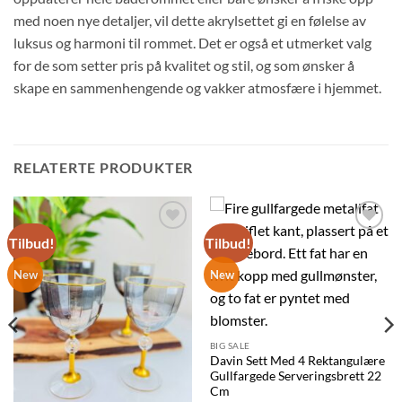
med noen nye detaljer, vil dette akrylsettet gi en følelse av
luksus og harmoni til rommet. Det er også et utmerket valg
for de som setter pris på kvalitet og stil, og som ønsker å
skape en sammenhengende og vakker atmosfære i hjemmet.
RELATERTE PRODUKTER
Tilbud!
Tilbud!
Legg til
Legg til
ønskelisten
ønskelisten
New
New
BIG SALE
Davin Sett Med 4 Rektangulære
Gullfargede Serveringsbrett 22
Cm