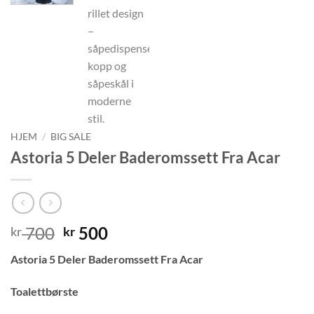
HJEM
/
BIG SALE
Astoria 5 Deler Baderomssett Fra Acar
Opprinnelig
Nåværende
700
500
kr
kr
pris
pris
Astoria 5 Deler Baderomssett Fra Acar
var:
er:
kr 700.
kr 500.
Toalettbørste