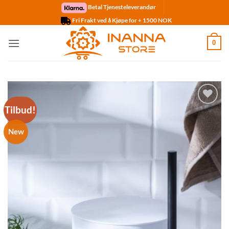
Skip
Betal Tjenesteleverandør
to
Fri Frakt ved å Kjøpe for + 1500 NOK
content
0
Tilbud!
Legg til
ønskelisten
New