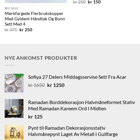
Opprinnelig
Nåværende
kr
250
kr
150
pris
pris
BIG SALE
var:
er:
Mørkfargede Flerbrukskopper
kr 250.
kr 150.
Med Gyldent Håndtak Og Bunn
Sett Med 4
Opprinnelig
Nåværende
kr
375
kr
250
pris
pris
var:
er:
kr 375.
kr 250.
NYE ANKOMST PRODUKTER
Sofiya 27 Delers Middagsservise Sett Fra Acar
Opprinnelig
Nåværende
kr
1650
kr
1250
pris
pris
var:
er:
Ramadan Borddekorasjon Halvmåneformet Stativ
kr 1650.
kr 1250.
Med Ramadan Kareem Ord I Midten
kr
125
Pynt til Ramadan Dekorasjonsstativ
Halvmånepynt Laget Av Metall I Gullfarge