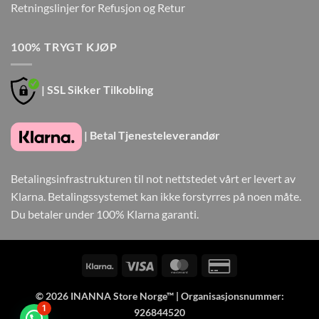
Retningslinjer for Refusjon og Retur
100% TRYGT KJØP
| SSL Sikker Tilkobling
| Betal Tjenesteleverandør
Betalingsinfrastrukturen til not nettstedet vårt er levert av
Klarna. Betalingssystemet kan ikke forstyrres på noen måte.
Du betaler under 100% Klarna garanti.
Klarna
Visa
MasterCard
Credit
Card
© 2026
INANNA Store Norge™
| Organisasjonsnummer:
2
1
926844520