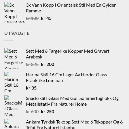
var:
er:
3x Vann Kopp I Orientalsk Stil Med En Gylden
kr 125.
kr 60.
Ramme
Opprinnelig
Nåværende
kr
100
kr
45
pris
pris
var:
er:
UTVALGTE
kr 100.
kr 45.
Sett Med 6 Fargerike Kopper Med Gravert
Arabesk
Opprinnelig
Nåværende
kr
325
kr
200
pris
pris
Harina Skål 16 Cm Laget Av Herdet Glass
var:
er:
Frankrike Luminarc
kr 325.
kr 200.
kr
35
Snackskål I Glass Med Gull Sommerfugllokk Og
Metallstativ Fra Naturel Home
Opprinnelig
Nåværende
kr
600
kr
250
pris
pris
Ankara Tyrkisk Tekopp Sett Med 6 Tekopper Og 6
var:
er:
Tefat Fra Naturel Istanbul