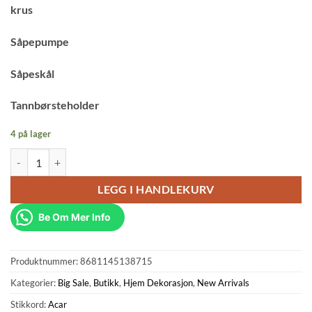
krus
Såpepumpe
Såpeskål
Tannbørsteholder
4 på lager
Astoria 5 Deler Baderomssett Fra Acar antall
LEGG I HANDLEKURV
Be Om Mer Info
Produktnummer:
8681145138715
Kategorier:
Big Sale
,
Butikk
,
Hjem Dekorasjon
,
New Arrivals
Stikkord:
Acar