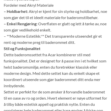
Fordeler med Akryl Materiale
– Holdbarhet:
Akryl er kjent for sin styrke og holdbarhet, noe
som gjør det til et ideelt materiale for baderomstilbehør.
– Enkel Rengjøring:
Overflaten er glatt og lett å tørke av, noe
som gjør vedlikehold enkelt.
– **Moderne Estetikk:** Det transparente utseendet gir et
rent og moderne preg til baderommet ditt.
Stil og Funksjonalitet
Dette baderomssettet fra Acar kombinerer stil med
funksjonalitet. Det er designet for å passe inn i et hvilket som
helst baderomsmiljø, enten du foretrekker klassisk eller
moderne design. Med dette settet kan du enkelt skape et
koordinert utseende som gjør baderommet ditt enda mer
innbydende.
Settet er perfekt for de som ønsker å forvandle baderommet
til en oase av ro og orden. Hvert element er nøye utformet for
å tilby både estetisk appell og praktisk nytte. Enten du
oppdaterer hele baderommet eller bare ønsker å friske opp