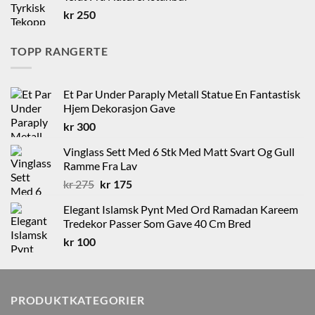
kr 600.
kr 250.
kr
250
TOPP RANGERTE
Et Par Under Paraply Metall Statue En Fantastisk
Hjem Dekorasjon Gave
kr
300
Vinglass Sett Med 6 Stk Med Matt Svart Og Gull
Ramme Fra Lav
Opprinnelig
Nåværende
kr
275
kr
175
pris
pris
Elegant Islamsk Pynt Med Ord Ramadan Kareem
var:
er:
Tredekor Passer Som Gave 40 Cm Bred
kr 275.
kr 175.
kr
100
PRODUKTKATEGORIER