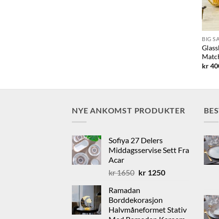
BIG S
Rektangulære
Glass
ingsbrett 22 Cm
Match
g
rende
kr
40
0.
NYE ANKOMST PRODUKTER
BE
Sofiya 27 Delers
Middagsservise Sett Fra
Acar
Opprinnelig
Nåværende
kr
1650
kr
1250
pris
pris
Ramadan
var:
er:
Borddekorasjon
kr 1650.
kr 1250.
Halvmåneformet Stativ