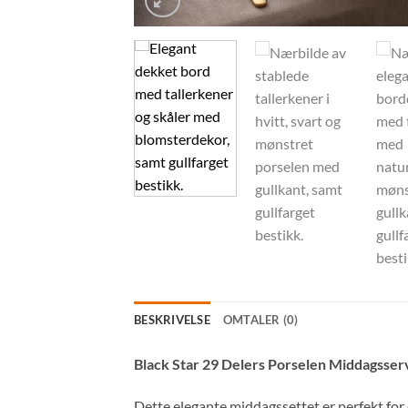
BESKRIVELSE
OMTALER (0)
Black Star 29 Delers Porselen Middagsserv
Dette elegante middagssettet er perfekt for