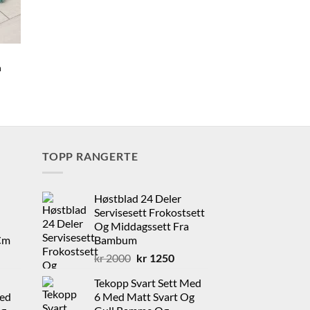
n
TOPP RANGERTE
Høstblad 24 Deler
Servisesett Frokostsett
Og Middagssett Fra
 Cm
Bambum
Opprinnelig
Nåværende
kr
2000
kr
1250
pris
pris
Tekopp Svart Sett Med
var:
er:
Med
6 Med Matt Svart Og
kr 2000.
kr 1250.