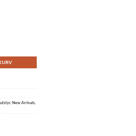
dagsservise Sett for 6 Personer antall
EKURV
utstyr
,
New Arrivals
,