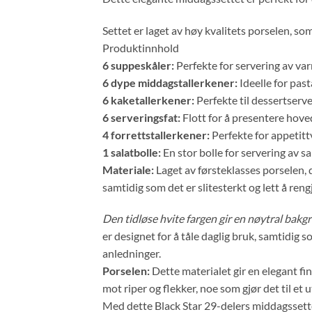
Settet er laget av høy kvalitets porselen, so
Produktinnhold
6 suppeskåler:
Perfekte for servering av va
6 dype middagstallerkener:
Ideelle for pasta
6 kaketallerkener:
Perfekte til dessertserve
6 serveringsfat:
Flott for å presentere hoved
4 forrettstallerkener:
Perfekte for appetitt
1 salatbolle:
En stor bolle for servering av sal
Materiale:
Laget av førsteklasses porselen, 
samtidig som det er slitesterkt og lett å reng
Den tidløse hvite fargen gir en nøytral bakgr
er designet for å tåle daglig bruk, samtidig 
anledninger.
Porselen:
Dette materialet gir en elegant fin
mot riper og flekker, noe som gjør det til et 
Med dette Black Star 29-delers middagssette