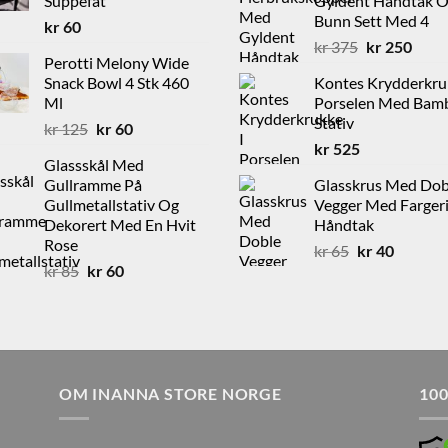
Suppefat
Gyldent Håndtak 
Bunn Sett Med 4
kr
60
Opprinnelig
Nåvæ
kr
375
kr
250
Perotti Melony Wide
pris
pris
Snack Bowl 4 Stk 460
Kontes Krydderkru
var:
er:
Ml
Porselen Med Bam
kr 375.
kr 25
Stativ
Opprinnelig
Nåværende
kr
125
kr
60
pris
pris
kr
525
Glassskål Med
var:
er:
Gullramme På
Glasskrus Med Dob
kr 125.
kr 60.
Gullmetallstativ Og
Vegger Med Farger
Dekorert Med En Hvit
Håndtak
Rose
Opprinnelig
Nåvære
kr
65
kr
40
Opprinnelig
Nåværende
kr
85
kr
60
pris
pris
pris
pris
var:
er:
var:
er:
kr 65.
kr 40.
kr 85.
kr 60.
OM INANNA STORE NORGE
10