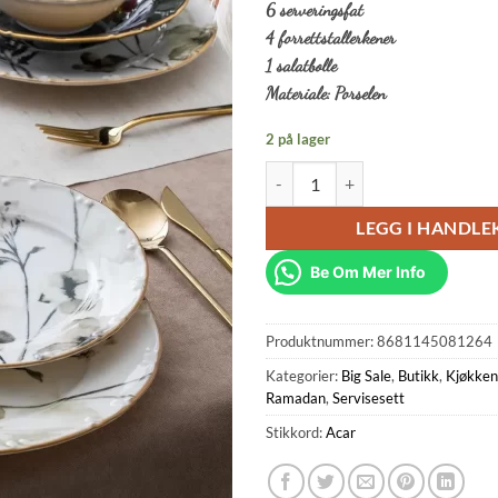
6 serveringsfat
4 forrettstallerkener
1 salatbolle
Materiale: Porselen
2 på lager
Black Star 29 Delers Porselen Mid
LEGG I HANDL
Be Om Mer Info
Produktnummer:
8681145081264
Kategorier:
Big Sale
,
Butikk
,
Kjøkken
Ramadan
,
Servisesett
Stikkord:
Acar