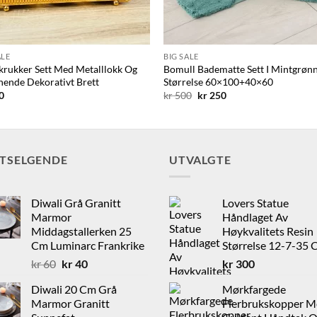
ALE
BIG SALE
krukker Sett Med Metalllokk Og
Bomull Badematte Sett I Mintgrøn
ende Dekorativt Brett
Størrelse 60×100+40×60
Opprinnelig
Nåværende
0
kr
500
kr
250
pris
pris
var:
er:
kr 500.
kr 250.
STSELGENDE
UTVALGTE
Diwali Grå Granitt
Lovers Statue
Marmor
Håndlaget Av
Middagstallerken 25
Høykvalitets Resin
Cm Luminarc Frankrike
Størrelse 12-7-35
Opprinnelig
Nåværende
kr
60
kr
40
kr
300
pris
pris
Diwali 20 Cm Grå
Mørkfargede
var:
er:
Marmor Granitt
Flerbrukskopper 
kr 60.
kr 40.