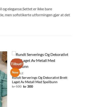
l og eleganse.Settet er ikke bare
le, men sofistikerte utformingen gjør at det
Tilbud!
l
Legg til
ten
ønskelisten
New
BIG SALE
Rundt Serverings Og Dekorativt Brett
Laget Av Metall Med Speilbunn
Opprinnelig
Nåværende
kr
500
kr
300
pris
pris
var:
er:
kr 500.
kr 300.