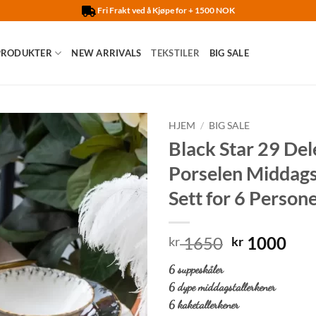
Fri Frakt ved å Kjøpe for + 1500 NOK
PRODUKTER
NEW ARRIVALS
TEKSTILER
BIG SALE
HJEM
/
BIG SALE
Black Star 29 Del
Legg til
Porselen Middags
ønskelisten
Sett for 6 Person
Opprinneli
Nåv
1650
1000
kr
kr
pris
pris
6 suppeskåler
var:
er:
6 dype middagstallerkener
kr 1650.
kr 
6 kaketallerkener