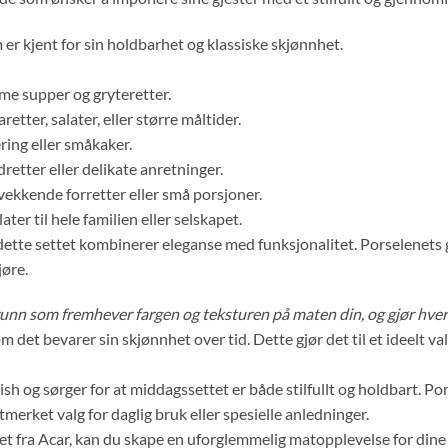
m er kjent for sin holdbarhet og klassiske skjønnhet.
rme supper og gryteretter.
retter, salater, eller større måltider.
ring eller småkaker.
retter eller delikate anretninger.
vekkende forretter eller små porsjoner.
ater til hele familien eller selskapet.
dette settet kombinerer eleganse med funksjonalitet. Porselenets gl
jøre.
unn som fremhever fargen og teksturen på maten din, og gjør hver se
som det bevarer sin skjønnhet over tid. Dette gjør det til et ideelt 
ish og sørger for at middagssettet er både stilfullt og holdbart. P
utmerket valg for daglig bruk eller spesielle anledninger.
t fra Acar, kan du skape en uforglemmelig matopplevelse for dine 