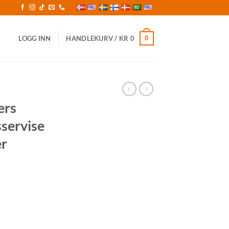
0
LOGG INN
HANDLEKURV /
KR
0
ers
servise
er
g
ærende
1000.