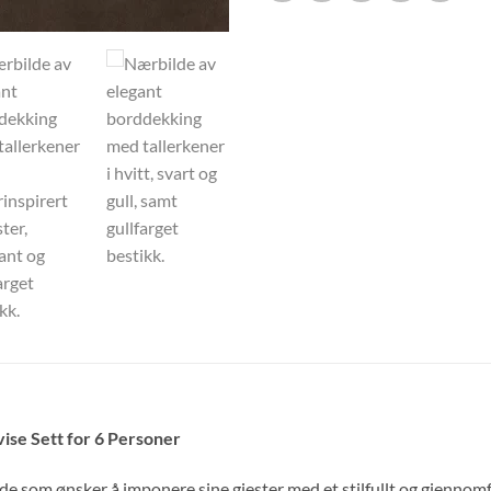
ise Sett for 6 Personer
 de som ønsker å imponere sine gjester med et stilfullt og gjennom