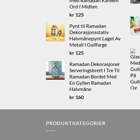
Med Ramadan Kareem
Ord I Midten
kr
125
Pynt til Ramadan
Dekorasjonsstativ
Halvmånepynt Laget Av
Metall I Gullfarge
kr
125
Ramadan Dekorasjoner
Serveringsbrett I Tre Til
Ramadan Bordet Med
En Gyllen Ramadan
Halvmåne
kr
160
PRODUKTKATEGORIER