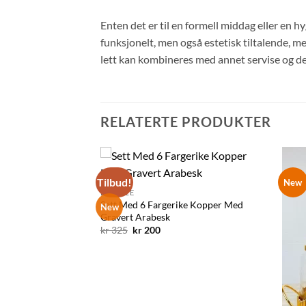
Enten det er til en formell middag eller en h
funksjonelt, men også estetisk tiltalende, m
lett kan kombineres med annet servise og dek
RELATERTE PRODUKTER
Tilbud!
New
Legg til
Legg til
BIG SALE
ønskelisten
ønskelisten
Sett Med 6 Fargerike Kopper Med
New
Gravert Arabesk
Opprinnelig
Nåværende
kr
325
kr
200
pris
pris
var:
er:
kr 325.
kr 200.