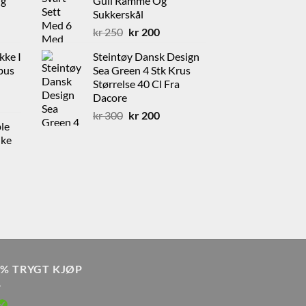
Og
Gull Ramme Og
Sukkerskål
rende
Opprinnelig
Nåværende
kr
250
kr
200
pris
pris
kke I
Steintøy Dansk Design
var:
er:
bus
Sea Green 4 Stk Krus
0.
kr 250.
kr 200.
Størrelse 40 Cl Fra
Dacore
Opprinnelig
Nåværende
kr
300
kr
200
le
pris
pris
ike
var:
er:
kr 300.
kr 200.
nde
0% TRYGT KJØP