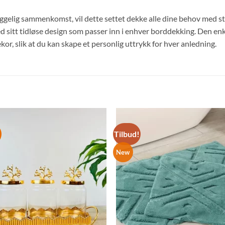
yggelig sammenkomst, vil dette settet dekke alle dine behov med sti
ed sitt tidløse design som passer inn i enhver borddekking. Den enk
or, slik at du kan skape et personlig uttrykk for hver anledning.
Tilbud!
Legg til
Legg ti
ønskelisten
ønskelis
New