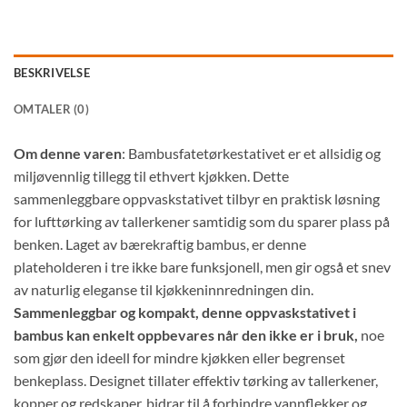
BESKRIVELSE
OMTALER (0)
Om denne varen
: Bambusfatetørkestativet er et allsidig og
miljøvennlig tillegg til ethvert kjøkken. Dette
sammenleggbare oppvaskstativet tilbyr en praktisk løsning
for lufttørking av tallerkener samtidig som du sparer plass på
benken. Laget av bærekraftig bambus, er denne
plateholderen i tre ikke bare funksjonell, men gir også et snev
av naturlig eleganse til kjøkkeninnredningen din.
Sammenleggbar og kompakt, denne oppvaskstativet i
bambus kan enkelt oppbevares når den ikke er i bruk,
noe
som gjør den ideell for mindre kjøkken eller begrenset
benkeplass. Designet tillater effektiv tørking av tallerkener,
kopper og redskaper, bidrar til å forhindre vannflekker og