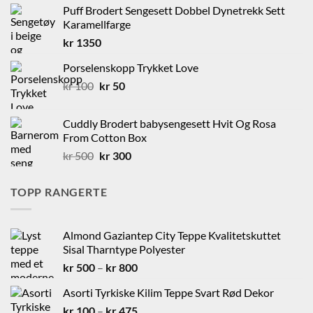
Puff Brodert Sengesett Dobbel Dynetrekk Sett
Karamellfarge
kr
1350
Porselenskopp Trykket Love
Opprinnelig
Nåværende
kr
100
kr
50
pris
pris
var:
er:
Cuddly Brodert babysengesett Hvit Og Rosa
kr 100.
kr 50.
From Cotton Box
Opprinnelig
Nåværende
kr
500
kr
300
pris
pris
var:
er:
TOPP RANGERTE
kr 500.
kr 300.
Almond Gaziantep City Teppe Kvalitetskuttet
Sisal Tharntype Polyester
Prisområde:
kr
500
–
kr
800
kr 500
Asorti Tyrkiske Kilim Teppe Svart Rød Dekor
til
Prisområde:
kr
100
–
kr
475
kr 800