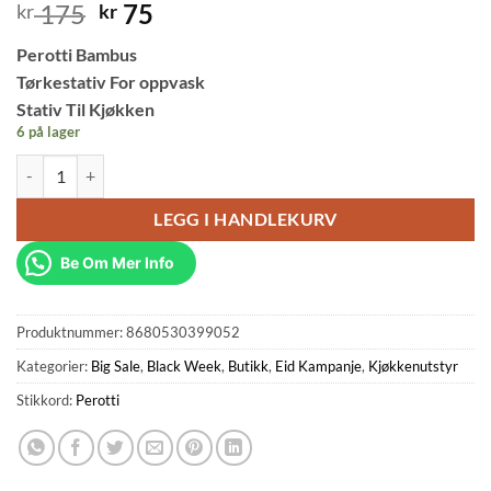
Opprinnelig
Nåværende
175
75
kr
kr
pris
pris
Perotti Bambus
var:
er:
Tørkestativ For oppvask
kr 175.
kr 75.
Stativ Til Kjøkken
6 på lager
Perotti Bambus Oppvaskstativ Sammenleggbart Oppvaskstativ For Kj
LEGG I HANDLEKURV
Be Om Mer Info
Produktnummer:
8680530399052
Kategorier:
Big Sale
,
Black Week
,
Butikk
,
Eid Kampanje
,
Kjøkkenutstyr
Stikkord:
Perotti