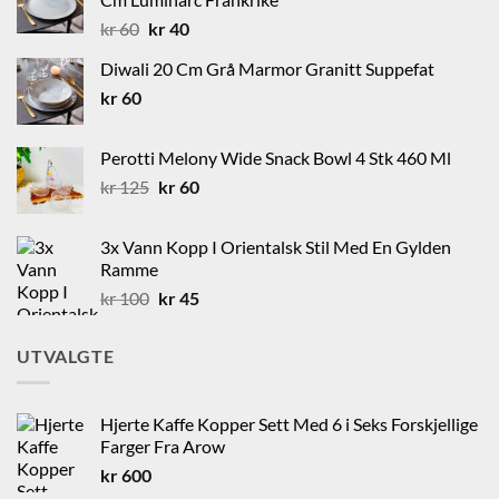
Opprinnelig
Nåværende
kr
60
kr
40
pris
pris
Diwali 20 Cm Grå Marmor Granitt Suppefat
var:
er:
kr
60
kr 60.
kr 40.
Perotti Melony Wide Snack Bowl 4 Stk 460 Ml
Opprinnelig
Nåværende
kr
125
kr
60
pris
pris
var:
er:
3x Vann Kopp I Orientalsk Stil Med En Gylden
kr 125.
kr 60.
Ramme
Opprinnelig
Nåværende
kr
100
kr
45
pris
pris
var:
er:
UTVALGTE
kr 100.
kr 45.
Hjerte Kaffe Kopper Sett Med 6 i Seks Forskjellige
Farger Fra Arow
kr
600