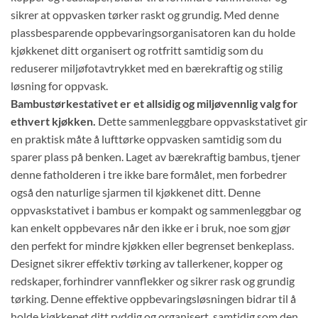
sikrer at oppvasken tørker raskt og grundig. Med denne
plassbesparende oppbevaringsorganisatoren kan du holde
kjøkkenet ditt organisert og rotfritt samtidig som du
reduserer miljøfotavtrykket med en bærekraftig og stilig
løsning for oppvask.
Bambustørkestativet er et allsidig og miljøvennlig valg for
ethvert kjøkken.
Dette sammenleggbare oppvaskstativet gir
en praktisk måte å lufttørke oppvasken samtidig som du
sparer plass på benken. Laget av bærekraftig bambus, tjener
denne fatholderen i tre ikke bare formålet, men forbedrer
også den naturlige sjarmen til kjøkkenet ditt. Denne
oppvaskstativet i bambus er kompakt og sammenleggbar og
kan enkelt oppbevares når den ikke er i bruk, noe som gjør
den perfekt for mindre kjøkken eller begrenset benkeplass.
Designet sikrer effektiv tørking av tallerkener, kopper og
redskaper, forhindrer vannflekker og sikrer rask og grundig
tørking. Denne effektive oppbevaringsløsningen bidrar til å
holde kjøkkenet ditt ryddig og organisert, samtidig som den