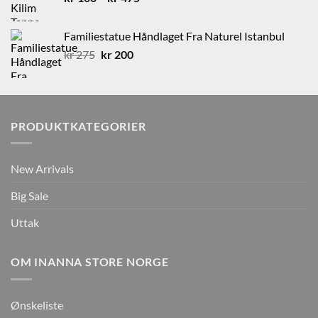
kr 100
til
Familiestatue Håndlaget Fra Naturel Istanbul
kr 475
Opprinnelig
Nåværende
kr
275
kr
200
pris
pris
var:
er:
kr 275.
kr 200.
PRODUKTKATEGORIER
New Arrivals
Big Sale
Uttak
OM INANNA STORE NORGE
Ønskeliste