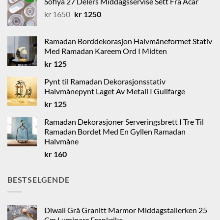
Sofiya 27 Delers Middagsservise Sett Fra Acar
Opprinnelig
Nåværende
kr
1650
kr
1250
pris
pris
var:
er:
Ramadan Borddekorasjon Halvmåneformet Stativ
kr 1650.
kr 1250.
Med Ramadan Kareem Ord I Midten
kr
125
Pynt til Ramadan Dekorasjonsstativ
Halvmånepynt Laget Av Metall I Gullfarge
kr
125
Ramadan Dekorasjoner Serveringsbrett I Tre Til
Ramadan Bordet Med En Gyllen Ramadan
Halvmåne
kr
160
BESTSELGENDE
Diwali Grå Granitt Marmor Middagstallerken 25
Cm Luminarc Frankrike