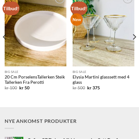
Tilbud!
Tilbud!
Legg til
Legg til
ønskelisten
ønskelisten
New
BIG SALE
BIG SALE
20 Cm PorselensTallerken Steik
Elysia Martini glasssett med 4
Tallerken Fra Perotti
glass
Opprinnelig
Nåværende
Opprinnelig
Nåværende
kr
100
kr
50
kr
500
kr
375
pris
pris
pris
pris
var:
er:
var:
er:
kr 100.
kr 50.
kr 500.
kr 375.
NYE ANKOMST PRODUKTER